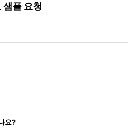
 샘플
요청
나요?