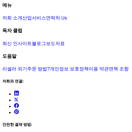
메뉴
저희 소개
산업
서비스
연락처 Us
독자 클럽
최신 인사이트
블로그
보도자료
도움말
리셀러 되기
주문 방법?
개인정보 보호정책
이용 약관
면책 조항
저희와 연결:
안전한 결제 방법: