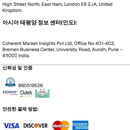
High Street North, East Ham, London E6 2JA, United
Kingdom.
아시아 태평양 정보 센터(인도):
Coherent Market Insights Pvt Ltd, Office No 401-402,
Bremen Business Center, University Road, Aundh, Pune –
411007, India.
신뢰성 및 인증
860519526
안전한 결제 방법: