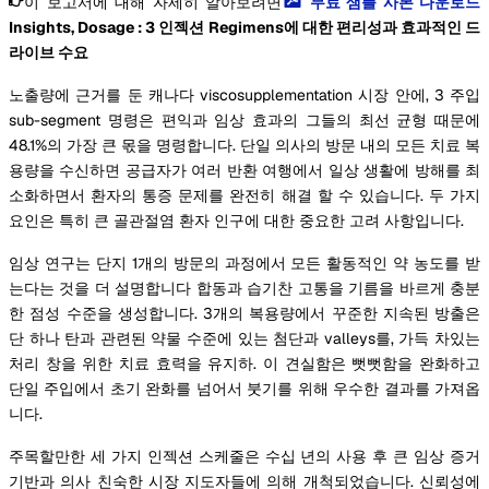
이 보고서에 대해 자세히 알아보려면
무료 샘플 사본 다운로드
Insights, Dosage : 3 인젝션 Regimens에 대한 편리성과 효과적인 드
라이브 수요
노출량에 근거를 둔 캐나다 viscosupplementation 시장 안에, 3 주입
sub-segment 명령은 편익과 임상 효과의 그들의 최선 균형 때문에
48.1%의 가장 큰 몫을 명령합니다. 단일 의사의 방문 내의 모든 치료 복
용량을 수신하면 공급자가 여러 반환 여행에서 일상 생활에 방해를 최
소화하면서 환자의 통증 문제를 완전히 해결 할 수 있습니다. 두 가지
요인은 특히 큰 골관절염 환자 인구에 대한 중요한 고려 사항입니다.
임상 연구는 단지 1개의 방문의 과정에서 모든 활동적인 약 농도를 받
는다는 것을 더 설명합니다 합동과 습기찬 고통을 기름을 바르게 충분
한 점성 수준을 생성합니다. 3개의 복용량에서 꾸준한 지속된 방출은
단 하나 탄과 관련된 약물 수준에 있는 첨단과 valleys를, 가득 차있는
처리 창을 위한 치료 효력을 유지하. 이 견실함은 뻣뻣함을 완화하고
단일 주입에서 초기 완화를 넘어서 붓기를 위해 우수한 결과를 가져옵
니다.
주목할만한 세 가지 인젝션 스케줄은 수십 년의 사용 후 큰 임상 증거
기반과 의사 친숙한 시장 지도자들에 의해 개척되었습니다. 신뢰성에