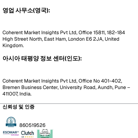
영업 사무소(영국):
Coherent Market Insights Pvt Ltd, Office 15811, 182-184
High Street North, East Ham, London E6 2JA, United
Kingdom.
아시아 태평양 정보 센터(인도):
Coherent Market Insights Pvt Ltd, Office No 401-402,
Bremen Business Center, University Road, Aundh, Pune –
411007, India.
신뢰성 및 인증
860519526