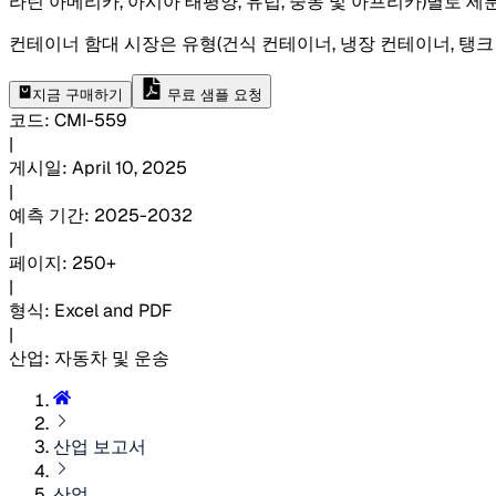
라틴 아메리카, 아시아 태평양, 유럽, 중동 및 아프리카)별로 세
컨테이너 함대 시장은 유형(건식 컨테이너, 냉장 컨테이너, 탱크 컨테
지금 구매하기
무료 샘플 요청
코드
:
CMI-
559
|
게시일
:
April 10, 2025
|
예측 기간
:
2025-2032
|
페이지
:
250+
|
형식
:
Excel and PDF
|
산업
:
자동차 및 운송
산업 보고서
산업