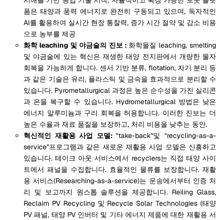
폼은 태양과 풍력 에너지로 완전히 구동되고 있으며, 독자적인
AI를 활용하여 실시간 현장 통찰력, 증가 시간 절약 및 감소 비용
으로 농부를 제공
화학 leaching 및 야금술의 진보 :
화학물질 leaching, smelting
및 야금술에 있는 혁신은 재생한 태양 전지판에서 개량한 물자
회복을 가능하게 합니다. 센서 기반 분류, flotation, 자기 분리 등
과 같은 기술은 유리, 플라스틱 및 금속을 효과적으로 분리할 수
있습니다. Pyrometallurgical 과정은 높은 순수성을 가진 실리콘
과 은을 복구할 수 있습니다. Hydrometallurgical 방법은 낮은
에너지 알루미늄과 구리 회복을 허용합니다. 이러한 진보는 더
높은 수율과 재료 품질을 보장하고, 처리 비용을 낮추는 동안.
혁신적인 재활용 사업 모델:
"take-back"및 "recycling-as-a-
service"프로그램과 같은 새로운 재활용 사업 모델은 신흥하고
있습니다. 테이크 아웃 서비스에서 recyclers는 직접 태양 사이
트에서 패널을 수집합니다. 효율적인 물류를 보장합니다. 재활
용 서비스(Researching-as-a-service)는 운송에서부터 인증 처
리 및 보고까지 원스톱 솔루션을 제공합니다. Reiling Glass,
Reclaim PV Recycling 및 Recycle Solar Technologies (태양
PV 패널, 태양 PV 인버터 및 기타 에너지 제품에 대한 재활용 서