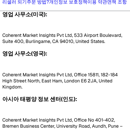
리셀러 되기
주문 방법?
개인정보 보호정책
이용 약관
면책 조항
영업 사무소(미국):
Coherent Market Insights Pvt Ltd, 533 Airport Boulevard,
Suite 400, Burlingame, CA 94010, United States.
영업 사무소(영국):
Coherent Market Insights Pvt Ltd, Office 15811, 182-184
High Street North, East Ham, London E6 2JA, United
Kingdom.
아시아 태평양 정보 센터(인도):
Coherent Market Insights Pvt Ltd, Office No 401-402,
Bremen Business Center, University Road, Aundh, Pune –