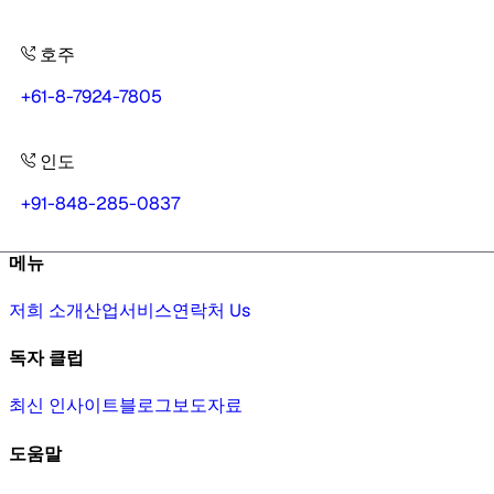
호주
+61-8-7924-7805
인도
+91-848-285-0837
메뉴
저희 소개
산업
서비스
연락처 Us
독자 클럽
최신 인사이트
블로그
보도자료
도움말