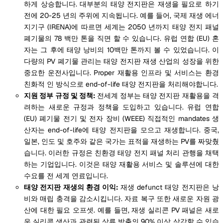
하게 상승합니다. 대부분의 태양 전지판은 재생을 필요로 하기
전에 20-25 년의 주위에 지속됩니다. 예를 들어, 국제 재생 에너
지기구 (IRENA)에 따르면 세계는 2050 년까지 태양 전지 패널
폐기물의 78 백만 톤을 직면 할 수 있습니다. 유럽 연합 (EU) 혼
자는 그 후에 태양 낭비의 10백만 톤까지 볼 수 있었습니다. 이
다량의 PV 폐기물 관리는 태양 전지판 재생 산업의 성장을 위한
중요한 운전사입니다. Proper 재활용 인프라 및 서비스는 환경
친화적 인 방식으로 end-of-life 태양 전지판을 처리해야합니다.
지원 정부 규정 및 정책:
전세계 정부는 태양 전지판 재활용을 격
려하는 새로운 규정과 정책을 도입하고 있습니다. 유럽 연합
(EU) 폐기물 전기 및 전자 장비 (WEEE) 직접적인 mandates 생
산자는 end-of-life에 태양 전지판을 모으고 재생합니다. 중국,
일본, 인도 및 호주와 같은 국가는 표적을 재생하는 PV를 짜맞췄
습니다. 이러한 규정은 친환경 태양 전지 패널 처리 관행을 채택
하는 기업입니다. 이것은 태양 재활용 서비스 및 솔루션에 대한
수요를 전 세계 연료입니다.
태양 전지판 재생의 환경 이익:
재생 defunct 태양 전지판은 낭
비와 매립 충격을 감소시킵니다. 자료 복구 또한 새로운 자원 광
산에 대한 필요 오프셋. 예를 들면, 재생 실리콘 PV 패널은 새로
운 실리콘 생산과 관련된 상류 방출의 90% 이상 삭감할 수 있습