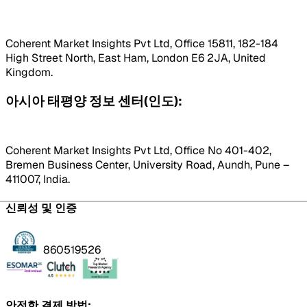
Coherent Market Insights Pvt Ltd, Office 15811, 182-184
High Street North, East Ham, London E6 2JA, United
Kingdom.
아시아 태평양 정보 센터(인도):
Coherent Market Insights Pvt Ltd, Office No 401-402,
Bremen Business Center, University Road, Aundh, Pune –
411007, India.
신뢰성 및 인증
860519526
안전한 결제 방법: