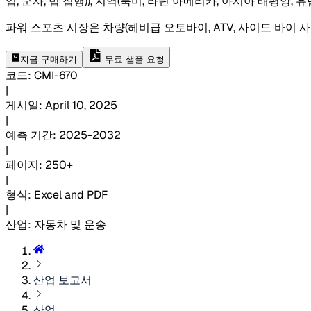
업, 군사, 법 집행)), 지역(북미, 라틴 아메리카, 아시아 태평양
파워 스포츠 시장은 차량(헤비급 오토바이, ATV, 사이드 바이 사
지금 구매하기
무료 샘플 요청
코드
:
CMI-
670
|
게시일
:
April 10, 2025
|
예측 기간
:
2025-2032
|
페이지
:
250+
|
형식
:
Excel and PDF
|
산업
:
자동차 및 운송
산업 보고서
산업