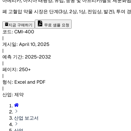
아메리카, 아시아 태평양, 유럽, 중동 및 아프리카)별로 세분화됩
폐 고혈압 약물 시장은 단계(3상, 2상, 1상, 전임상, 발견), 투여
지금 구매하기
무료 샘플 요청
코드
:
CMI-
400
|
게시일
:
April 10, 2025
|
예측 기간
:
2025-2032
|
페이지
:
250+
|
형식
:
Excel and PDF
|
산업
:
제약
산업 보고서
산업