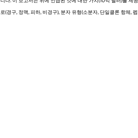
니다. 이 보고서는 위에 언급된 것에 대한 가치(10억 달러)를 제
 경로(경구, 정맥, 피하, 비경구), 분자 유형(소분자, 단일클론 항체,