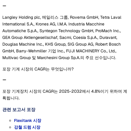
Langley Holding plc, 메일리스 그룹, Rovema GmbH, Tetra Laval
International S.A., Krones AG, I.M.A. Industria Macchine
Automatiche S.p.A., Syntegon Technology GmbH, ProMach Inc.,
GEA Group Aktiengesellschaf, Sacmi, Coesia S.p.A., Duravant,
Douglas Machine Inc., KHS Group, SIG Group AG, Robert Bosch
GmbH, Barry-Wehmiller 기업 Inc., FUJI MACHINERY Co., Ltd.,
Multivac Group 및 Marchesini Group Sp.A.의 주요 선수입니다.
포장 기계 시장의 CAGR는 무엇입니까?
포장 기계장치 시장의 CAGR는 2025-2032에서 4.8%이기 위하여 계
획됩니다.
관련 보고서
포장
Flexitank 시장
강철 드럼 시장