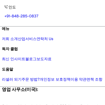
인도
+91-848-285-0837
메뉴
저희 소개
산업
서비스
연락처 Us
독자 클럽
최신 인사이트
블로그
보도자료
도움말
리셀러 되기
주문 방법?
개인정보 보호정책
이용 약관
면책 조항
영업 사무소(미국):