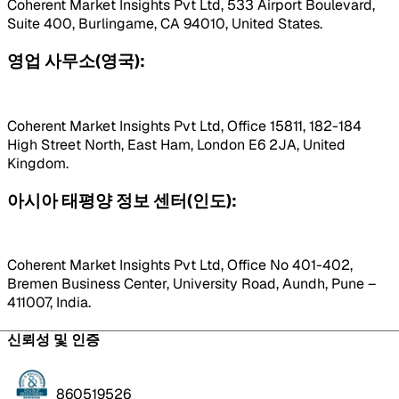
Coherent Market Insights Pvt Ltd, 533 Airport Boulevard,
Suite 400, Burlingame, CA 94010, United States.
영업 사무소(영국):
Coherent Market Insights Pvt Ltd, Office 15811, 182-184
High Street North, East Ham, London E6 2JA, United
Kingdom.
아시아 태평양 정보 센터(인도):
Coherent Market Insights Pvt Ltd, Office No 401-402,
Bremen Business Center, University Road, Aundh, Pune –
411007, India.
신뢰성 및 인증
860519526