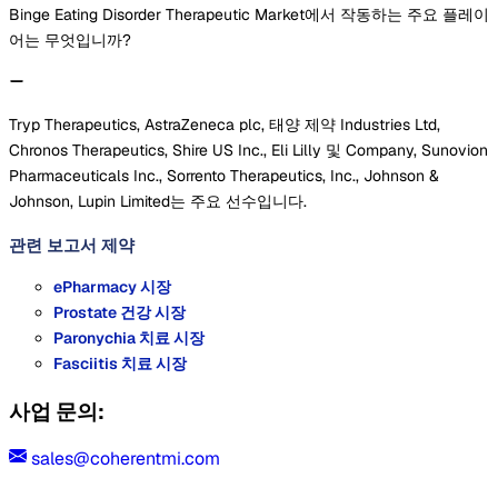
Binge Eating Disorder Therapeutic Market에서 작동하는 주요 플레이
어는 무엇입니까?
Tryp Therapeutics, AstraZeneca plc, 태양 제약 Industries Ltd,
Chronos Therapeutics, Shire US Inc., Eli Lilly 및 Company, Sunovion
Pharmaceuticals Inc., Sorrento Therapeutics, Inc., Johnson &
Johnson, Lupin Limited는 주요 선수입니다.
관련 보고서
제약
ePharmacy 시장
Prostate 건강 시장
Paronychia 치료 시장
Fasciitis 치료 시장
사업 문의:
sales@coherentmi.com