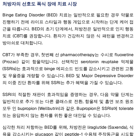
처방자의 선호도 폭식 장애 치료 시장
Binge Eating Disorder (BED) 치료는 일반적으로 필요한 경우 약물로
진행하기 전에 라이프 스타일과 행동 개입으로 시작하는 단계 케어 접
근을 따릅니다. BED의 초기 단계에서, 처방전은 일반적으로 인지 행동
치료 (CBT)를 권장합니다. 환자가 건강하지 않은 식 패턴을 변경하고
방아쇠로 대처합니다.
CBT가 부족한 경우, 첫번째 선 pharmacotherapy는 수시로 fluoxetine
(Prozac) 같이 항울약입니다. 선택적인 serotonin reuptake 억제물
(SSRIs)는 효과적으로 binge 에피소드 빈도를 감소시키고 관련된 고통
및 우울증을 개량할 수 있습니다. BED 및 Major Depressive Disorder
의 이중 진단 환자를 위해 SSRI는 추가 혜택을 가질 수 있습니다.
SSRI의 적절한 재판이 효과적임을 증명하는 경우, 다음 약물 단계는
일반적으로 추가 또는 다른 클래스로 전환, 항울제 및 흡연 보조 원조
모두 인 bupropion (Wellbutrin)과 같은. Bupropion은 SSRIs에 tolerate
또는 응답하지 않는 환자를 위한 좋은 대안일 수 있습니다.
심각한 처리 저항하는 BED를 위해, 처방전은 liraglutide (Saxenda), 식
욕을 감소시키는 glucagon 같이 peptide-1 수용체 주작동근을 시도할