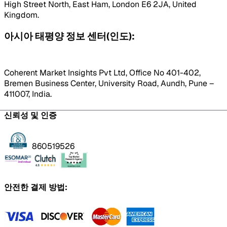
High Street North, East Ham, London E6 2JA, United
Kingdom.
아시아 태평양 정보 센터(인도):
Coherent Market Insights Pvt Ltd, Office No 401-402,
Bremen Business Center, University Road, Aundh, Pune –
411007, India.
신뢰성 및 인증
860519526
안전한 결제 방법: