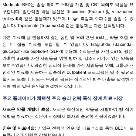
Moderate BED는 종종 라이프 스타일 개입 및 CBT 외에도 약물을 요
구합니다. 일반적인 약물 옵션은 fluoxetine (Prozac) 및 vilazodone
(Viibryd)와 같은 항울제가 있으며, binge 촉감과 주파수를 줄일 수 있
습니다. Topiramate (Topamax)와 같은 항생제는 다른 선택입니다.
다른 치료에 잘 반응하지 않은 심한 및 오래 견딘 BED는 약물 조합 또
는 더 집중 치료를 포함 할 수 있습니다. liraglutide (Saxenda),
glucagon-like peptide-1 (GLP-1) 수용체 주작동근을 가진 CBT의 쌍은,
가혹한 BED를 가진 사람들을 위한 빙하 일 감소시키기에 있는 약속을
보여주었습니다. 과감한 심리적 문제를 가진 사람들을 위해, 그룹과 개
인적인 치료를 제공하는 집중적인 outpatient 프로그램은 몇 주 필요로
할지도 모릅니다. 모든 단계의 목표는 장기적인 빙수 배출을 달성하기
위해 빙의 밑단 원인을 해결하는 것입니다.
주요 플레이어가 채택한 주요 승리 전략 폭식 장애 치료 시장
새로운 약물 개발에 초점:
새로운 혁신적인 약물을 개발하여 빙 식이
요법을 치료하는 것은이 시장에서 회사의 중요한 전략이었습니다.
인수 및 파트너쉽:
기업은 전략적 인수 및 파트너십을 통해 BED의 포
트폴리오와 역량을 강화했습니다.