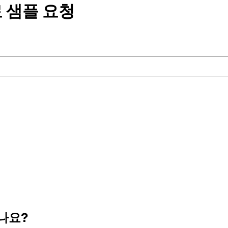
 샘플
요청
나요?