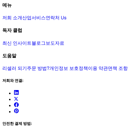
메뉴
저희 소개
산업
서비스
연락처 Us
독자 클럽
최신 인사이트
블로그
보도자료
도움말
리셀러 되기
주문 방법?
개인정보 보호정책
이용 약관
면책 조항
저희와 연결:
안전한 결제 방법: