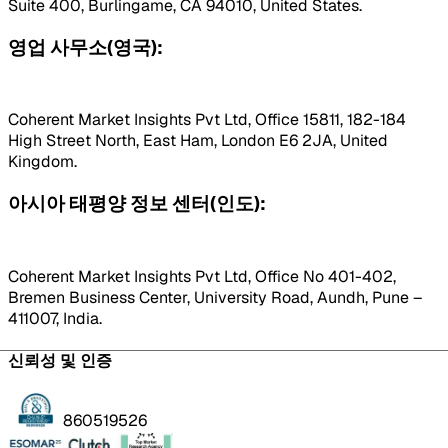
Suite 400, Burlingame, CA 94010, United States.
영업 사무소(영국):
Coherent Market Insights Pvt Ltd, Office 15811, 182-184
High Street North, East Ham, London E6 2JA, United
Kingdom.
아시아 태평양 정보 센터(인도):
Coherent Market Insights Pvt Ltd, Office No 401-402,
Bremen Business Center, University Road, Aundh, Pune –
411007, India.
신뢰성 및 인증
860519526