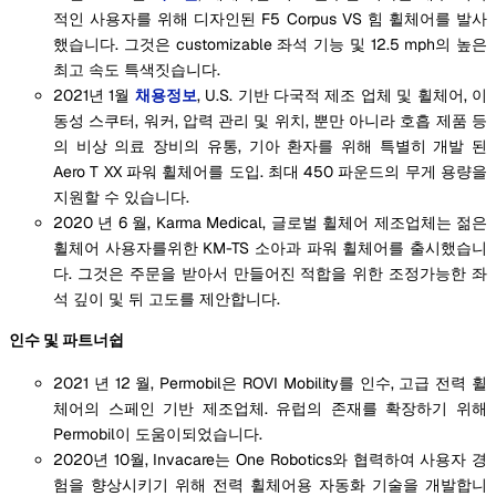
적인 사용자를 위해 디자인된 F5 Corpus VS 힘 휠체어를 발사
했습니다. 그것은 customizable 좌석 기능 및 12.5 mph의 높은
최고 속도 특색짓습니다.
2021년 1월
채용정보
, U.S. 기반 다국적 제조 업체 및 휠체어, 이
동성 스쿠터, 워커, 압력 관리 및 위치, 뿐만 아니라 호흡 제품 등
의 비상 의료 장비의 유통, 기아 환자를 위해 특별히 개발 된
Aero T XX 파워 휠체어를 도입. 최대 450 파운드의 무게 용량을
지원할 수 있습니다.
2020 년 6 월, Karma Medical, 글로벌 휠체어 제조업체는 젊은
휠체어 사용자를위한 KM-TS 소아과 파워 휠체어를 출시했습니
다. 그것은 주문을 받아서 만들어진 적합을 위한 조정가능한 좌
석 깊이 및 뒤 고도를 제안합니다.
인수 및 파트너쉽
2021 년 12 월, Permobil은 ROVI Mobility를 인수, 고급 전력 휠
체어의 스페인 기반 제조업체. 유럽의 존재를 확장하기 위해
Permobil이 도움이되었습니다.
2020년 10월, Invacare는 One Robotics와 협력하여 사용자 경
험을 향상시키기 위해 전력 휠체어용 자동화 기술을 개발합니