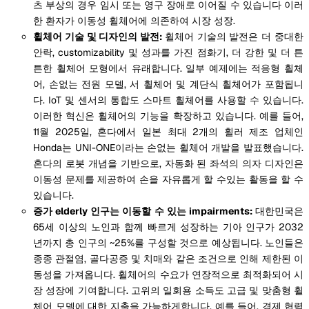
츠 부상의 경우 임시 또는 영구 장애로 이어질 수 있습니다 이러
한 환자가 이동성 휠체어에 의존하여 시장 성장.
휠체어 기술 및 디자인의 발전:
휠체어 기술의 발전은 더 중대한
안락, customizability 및 성과를 가진 점화기, 더 강한 및 더 튼
튼한 휠체어 모형에서 유래합니다. 일부 예제에는 적응형 휠체
어, 손없는 전원 모델, 서 휠체어 및 계단식 휠체어가 포함됩니
다. IoT 및 센서의 통합도 스마트 휠체어를 사용할 수 있습니다.
이러한 혁신은 휠체어의 기능을 확장하고 있습니다. 예를 들어,
11월 2025일, 혼다에서 일본 최대 2개의 휠러 제조 업체인
Honda는 UNI-ONE이라는 손없는 휠체어 개발을 발표했습니다.
혼다의 로봇 개념을 기반으로, 자동화 된 좌석의 의자 디자인은
이동성 문제를 제공하여 손을 자유롭게 할 수있는 활동을 할 수
있습니다.
증가 elderly 인구는 이동할 수 있는 impairments:
대한민국은
65세 이상의 노인과 함께 빠르게 성장하는 기아 인구가 2032
년까지 총 인구의 ~25%를 구성할 것으로 예상됩니다. 노인들은
종종 관절염, 골다공증 및 치매와 같은 조건으로 인해 제한된 이
동성을 가져옵니다. 휠체어의 수요가 연장적으로 최적화되어 시
장 성장에 기여합니다. 고위의 일회용 소득도 고급 및 맞춤형 휠
체어 모델에 대한 지출을 가능하게합니다. 예를 들어, 경제 협력