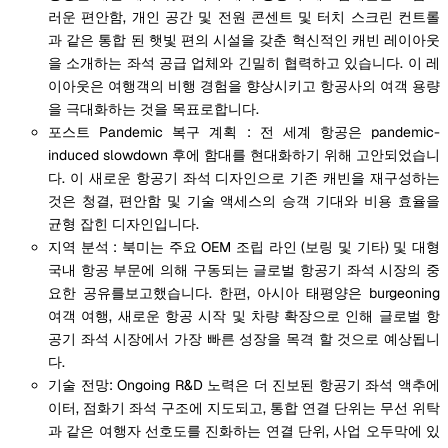
러운 편안함, 개인 공간 및 전원 콘센트 및 터치 스크린 컨트롤
과 같은 통합 된 햇빛 편의 시설을 갖춘 혁신적인 캐빈 레이아웃
을 소개하는 좌석 공급 업체와 긴밀히 협력하고 있습니다. 이 레
이아웃은 여행객의 비행 경험을 향상시키고 항공사의 여객 용량
을 극대화하는 것을 목표로합니다.
포스트 Pandemic 복구 계획 : 전 세계 항공은 pandemic-
induced slowdown 후에 함대를 현대화하기 위해 고안되었습니
다. 이 새로운 항공기 좌석 디자인으로 기존 캐빈을 재구성하는
것은 청결, 편안함 및 기술 액세스의 승객 기대와 비용 효율을
균형 잡힌 디자인입니다.
지역 분석 : 북미는 주요 OEM 조립 라인 (보링 및 기타) 및 대형
국내 항공 부문에 의해 구동되는 글로벌 항공기 좌석 시장의 중
요한 공유를보고했습니다. 한편, 아시아 태평양은 burgeoning
여객 여행, 새로운 항공 시작 및 차량 확장으로 인해 글로벌 항
공기 좌석 시장에서 가장 빠른 성장을 목격 할 것으로 예상됩니
다.
기술 전망: Ongoing R&D 노력은 더 진보된 항공기 좌석 액추에
이터, 점화기 좌석 구조에 지도되고, 통합 연결 단위는 무선 위탁
과 같은 여행자 선호도를 진화하는 연결 단위, 사업 오두막에 있