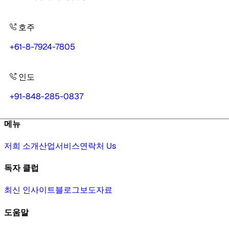
호주
+61-8-7924-7805
인도
+91-848-285-0837
메뉴
저희 소개
산업
서비스
연락처 Us
독자 클럽
최신 인사이트
블로그
보도자료
도움말