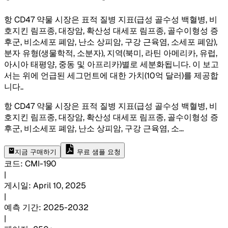
항 CD47 약물 시장은 표적 질병 지표(급성 골수성 백혈병, 비
호지킨 림프종, 대장암, 확산성 대세포 림프종, 골수이형성 증
후군, 비소세포 폐암, 난소 상피암, 구강 근육염, 소세포 폐암),
분자 유형(생물학적, 소분자), 지역(북미, 라틴 아메리카, 유럽,
아시아 태평양, 중동 및 아프리카)별로 세분화됩니다. 이 보고
서는 위에 언급된 세그먼트에 대한 가치(10억 달러)를 제공합
니다.
.
항 CD47 약물 시장은 표적 질병 지표(급성 골수성 백혈병, 비
호지킨 림프종, 대장암, 확산성 대세포 림프종, 골수이형성 증
후군, 비소세포 폐암, 난소 상피암, 구강 근육염, 소
...
지금 구매하기
무료 샘플 요청
코드
:
CMI-
190
|
게시일
:
April 10, 2025
|
예측 기간
:
2025-2032
|