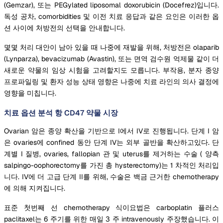
(Gemzar), 또는 PEGylated liposomal doxorubicin (Docefrez)입니다.
독성 공차, comorbidities 및 이전 치료 응답과 같은 요인은 이러한 옵
션 사이에 처방전의 선택을 안내합니다.
몇몇 처리 대안이 남아 있을 때 나중에 재발을 위해, 처방전은 olaparib
(Lynparza), bevacizumab (Avastin), 또는 면역 검수원 억제물 같이 더
새로운 약물의 임상 시험을 고려할지도 모릅니다. 부작용, 분자 종양
프로파일링 및 환자 성능 상태 영향은 나중에 치료 라인의 의사 결정에
영향을 미칩니다.
치료 옵션 분석 항 CD47 약물 시장
Ovarian 암은 종양 확산을 기반으로 I에서 IV로 진행됩니다. 단계 I 암
은 ovaries에 confined 동안 단계 IV는 외부 골반을 확산하고있다. 단
계별 I 질병, ovaries, fallopian 관 및 uterus를 제거하는 수술 ( 양측
salpingo-oophorectomy를 가진 총 hysterectomy)는 1 차적인 처리입
니다. IV에 더 고급 단계 II를 위해, 수술은 백금 근거한 chemotherapy
에 의해 지켜집니다.
표준 첫번째 선 chemotherapy 식이요법은 carboplatin 플러스
paclitaxel는 6 주기를 위한 매일 3 주 intravenously 주장했습니다. 이