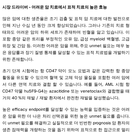
시장 드라이버 - 어려운 암 치료에서 표적 치료의 높은 효능
많은 암에 대한 생존율은 조기 검출 및 표적 암 치료에 대한 발전으로
인해 지난 수십 년 동안 크게 향상되었습니다. 그러나 기존의 치료 형
태와도 어려운 암의 하위 세트가 존재하며 빈혈을 앓고 있습니다. 이
포함 종양 같은 트리플 부정적인 모유 암, 급성 myeloid 백혈병, 고급
위장 및 간암 등. 이러한 어려운 암을 위해, 주요 unmet 필요는 매우 높
은 응답률과 장기 질병 통제를 달성할 수 있는 표적 치료법을 개발하기
위한 존재합니다.
초기 단계 시험에는 항 CD47 약이 모노 요법과 같은 강력한 항 종양
활동을 유도할 수 있으며 혈액 및 고체 악성 물질을 포함한 여러 암에
서 다른 면역 치료와 결합 할 수 있습니다. 예를 들어, AML 시험 항
CD47 약물 hu5F9-G4는 azacitidine 또는 venetoclax와 결합했을 때
거의 40 %의 재발 / 재발 환자에서 완전한 재발을 달성했습니다.
높은 efficacy endpoint를 달성할 수 있는 능력을 입증하는 것은 어려
운 암을 위한 더 나은 처리 선택권을 위한 높은 unmet 필요를 줍니다.
이 unmet 필요를 해결하고 실질적으로 더 빈번한 prognosis 암 환자의
생존 잠재력을 개량하는 것을 돕기 위하여 표적으로 한 접근으로 멀리