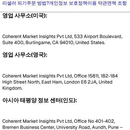
리셀러 되기
주문 방법?
개인정보 보호정책
이용 약관
면책 조항
영업 사무소(미국):
Coherent Market Insights Pvt Ltd, 533 Airport Boulevard,
Suite 400, Burlingame, CA 94010, United States.
영업 사무소(영국):
Coherent Market Insights Pvt Ltd, Office 15811, 182-184
High Street North, East Ham, London E6 2JA, United
Kingdom.
아시아 태평양 정보 센터(인도):
Coherent Market Insights Pvt Ltd, Office No 401-402,
Bremen Business Center, University Road, Aundh, Pune –