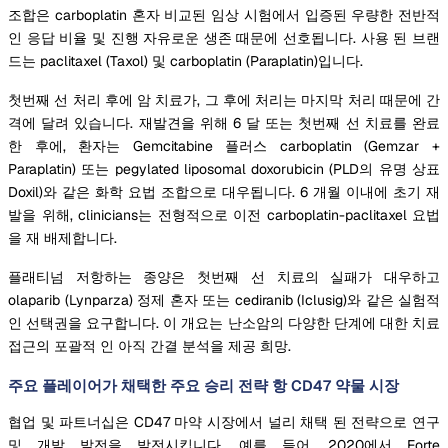
조합은 carboplatin 혼자 비교된 임상 시험에서 입증된 우량한 전반적
인 응답 비율 및 진행 자유로운 생존 때문에 선호됩니다. 사용 된 브랜
드는 paclitaxel (Taxol) 및 carboplatin (Paraplatin)입니다.
첫번째 선 처리 후에 암 치료가, 그 후에 처리는 마지막 처리 때문에 간
격에 달려 있습니다. 재발견을 위해 6 달 또는 첫번째 선 치료를 완료
한 후에, 환자는 Gemcitabine 플러스 carboplatin (Gemzar +
Paraplatin) 또는 pegylated liposomal doxorubicin (PLD의 유명 상표
Doxil)와 같은 화학 요법 조합으로 대우됩니다. 6 개월 이내에 초기 재
발을 위해, clinicians는 전형적으로 이전 carboplatin-paclitaxel 요법
을 재 배제합니다.
플래티넘 저항하는 종양은 첫번째 선 치료의 실패가 대우하고
olaparib (Lynparza) 정제 혼자 또는 cediranib (Iclusig)와 같은 실험적
인 선택권을 요구합니다. 이 개요는 난소암의 다양한 단계에 대한 치료
접근의 포괄적 인 아직 간결 분석을 제공 희망.
주요 플레이어가 채택한 주요 승리 전략 항 CD47 약물 시장
협업 및 파트너십은 CD47 마약 시장에서 널리 채택 된 전략으로 연구
및 개발 발전을 발전시킵니다. 예를 들어, 2020에서 Forte