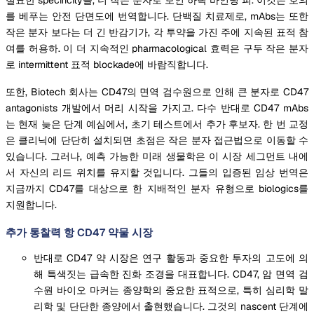
를 베푸는 안전 단면도에 번역합니다. 단백질 치료제로, mAbs는 또한
작은 분자 보다는 더 긴 반감기가, 각 투약을 가진 주에 지속된 표적 참
여를 허용하. 이 더 지속적인 pharmacological 효력은 구두 작은 분자
로 intermittent 표적 blockade에 바람직합니다.
또한, Biotech 회사는 CD47의 면역 검수원으로 인해 큰 분자로 CD47
antagonists 개발에서 머리 시작을 가지고. 다수 반대로 CD47 mAbs
는 현재 늦은 단계 예심에서, 초기 테스트에서 추가 후보자. 한 번 교정
은 클리닉에 단단히 설치되면 초점은 작은 분자 접근법으로 이동할 수
있습니다. 그러나, 예측 가능한 미래 생물학은 이 시장 세그먼트 내에
서 자신의 리드 위치를 유지할 것입니다. 그들의 입증된 임상 번역은
지금까지 CD47를 대상으로 한 지배적인 분자 유형으로 biologics를
지원합니다.
추가 통찰력 항 CD47 약물 시장
반대로 CD47 약 시장은 연구 활동과 중요한 투자의 고도에 의
해 특색짓는 급속한 진화 조경을 대표합니다. CD47, 암 면역 검
수원 바이오 마커는 종양학의 중요한 표적으로, 특히 심리학 말
리학 및 단단한 종양에서 출현했습니다. 그것의 nascent 단계에