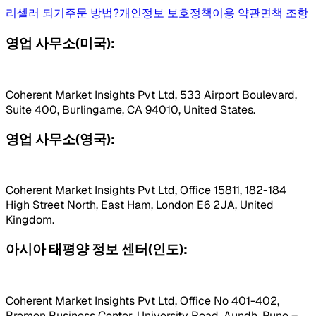
리셀러 되기
주문 방법?
개인정보 보호정책
이용 약관
면책 조항
영업 사무소(미국):
Coherent Market Insights Pvt Ltd, 533 Airport Boulevard,
Suite 400, Burlingame, CA 94010, United States.
영업 사무소(영국):
Coherent Market Insights Pvt Ltd, Office 15811, 182-184
High Street North, East Ham, London E6 2JA, United
Kingdom.
아시아 태평양 정보 센터(인도):
Coherent Market Insights Pvt Ltd, Office No 401-402,
Bremen Business Center, University Road, Aundh, Pune –