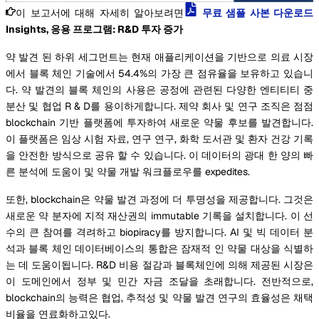
이 보고서에 대해 자세히 알아보려면
무료 샘플 사본 다운로드
Insights, 응용 프로그램: R&D 투자 증가
약 발견 된 하위 세그먼트는 현재 애플리케이션을 기반으로 의료 시장
에서 블록 체인 기술에서 54.4%의 가장 큰 점유율을 보유하고 있습니
다. 약 발견의 블록 체인의 사용은 공정에 관련된 다양한 엔티티티 중
분산 및 협업 R & D를 용이하게합니다. 제약 회사 및 연구 조직은 점점
blockchain 기반 플랫폼에 투자하여 새로운 약물 후보를 발견합니다.
이 플랫폼은 임상 시험 자료, 연구 연구, 화학 도서관 및 환자 건강 기록
을 안전한 방식으로 공유 할 수 있습니다. 이 데이터의 광대 한 양의 빠
른 분석에 도움이 및 약물 개발 워크플로우를 expedites.
또한, blockchain은 약물 발견 과정에 더 투명성을 제공합니다. 그것은
새로운 약 분자에 지적 재산권의 immutable 기록을 설치합니다. 이 선
수의 큰 참여를 격려하고 biopiracy를 방지합니다. AI 및 빅 데이터 분
석과 블록 체인 데이터베이스의 통합은 잠재적 인 약물 대상을 식별하
는 데 도움이됩니다. R&D 비용 절감과 블록체인에 의해 제공된 시장은
이 도메인에서 정부 및 민간 자금 조달을 초래합니다. 전반적으로,
blockchain의 능력은 협업, 추적성 및 약물 발견 연구의 효율성은 채택
비율을 연료화하고있다.