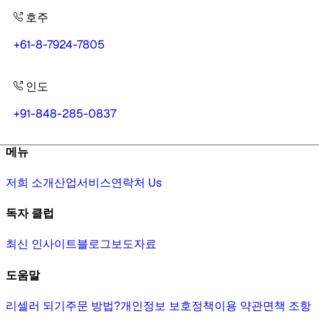
호주
+61-8-7924-7805
인도
+91-848-285-0837
메뉴
저희 소개
산업
서비스
연락처 Us
독자 클럽
최신 인사이트
블로그
보도자료
도움말
리셀러 되기
주문 방법?
개인정보 보호정책
이용 약관
면책 조항