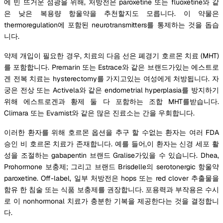
에 빈 뜨거운 섬광을 위해, 처방전은 paroxetine 또는 fluoxetine와 같
은 낮은 복용량 항울약을 추천할지도 모릅니다. 이 약물은
thermoregulation에 포함된 neurotransmitters를 통제하는 것을 돕습
니다.
약제 개입이 필요한 경우, 치료의 다음 선은 폐경기 호르몬 치료 (MHT)
를 포함합니다. Premarin 또는 Estrace와 같은 브랜드가있는 에스트로
겐 전복 치료는 hysterectomy를 가지고있는 여성에게 처방됩니다. 자
궁은 전상 또는 Activela와 같은 endometrial hyperplasia를 방지하기
위해 에스트로겐과 황제 둘 다 포함하는 조합 MHT를받습니다.
Climara 또는 Evamist와 같은 많은 진료소는 간을 우회합니다.
이러한 환자를 위해 호르몬 옵션을 추구 할 수없는 환자는 여러 FDA
승인 비 호르몬 치료가 존재합니다. 예를 들어,이 환자는 신경 세포 활
성을 조절하는 gabapentin 브랜드 Gralise가있을 수 있습니다. Dhea,
Prohormone 보충제; 그리고 브랜드 Brisdelle의 serotonergic 항울약
paroxetine. Off-label, 일부 처방전은 hops 또는 red clover 추출물을
함유 한 침술 또는 식품 보충제를 권장합니다. 포용력과 부작용은 수시
로 이 nonhormonal 치료가 충분한 기복을 제공한다는 것을 결정합니
다.