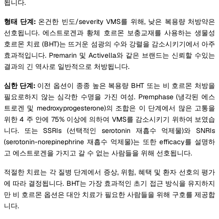
됩니다.
형태 단계:
온건한 빈도/severity VMS를 위해, 낮은 복용량 처방약은
선호됩니다. 에스트로겐과 황체 호르몬 보충교재를 사용하는 생물성
호르몬 치료 (BHT)는 뜨거운 섬광의 수와 강렬을 감소시키기에서 아주
효과적입니다. Premarin 및 Activella와 같은 브랜드는 신뢰할 수있는
결과의 긴 역사로 일반적으로 처방됩니다.
심한 단계:
이전 옵션이 종종 높은 복용량 BHT 또는 비 호르몬 처방을
필요로하지 않는 심각한 수명을 가진 여성. Premphase (냉각된 에스
트로겐 및 medroxyprogesterone)의 조합은 이 단계에서 많은 고통을
위한 4 주 안에 75% 이상에 의하여 VMS를 감소시키기 위하여 보였습
니다. 또는 SSRIs (선택적인 serotonin 재흡수 억제물)와 SNRIs
(serotonin-norepinephrine 재흡수 억제물)는 또한 efficacy를 설명하
고 에스트로겐을 가지고 갈 수 없는 사람들을 위해 선호됩니다.
적절한 치료는 각 질병 단계에서 증상, 위험, 혜택 및 환자 선호의 평가
에 따라 결정됩니다. BHT는 가장 효과적인 초기 접근 방식을 유지하지
만 비 호르몬 옵션은 대안 치료가 필요한 사람들을 위해 구호를 제공합
니다.