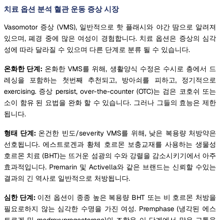
치료 옵션 분석 혈관 운동 증상 시장
Vasomotor 증상 (VMS), 일반적으로 핫 플래시와 야간 땀으로 알려져
있으며, 폐경 중에 많은 여성이 경험합니다. 치료 옵션은 증상의 심각
성에 따라 달라질 수 있으며 다른 단계로 분류 될 수 있습니다.
온화한 단계:
온화한 VMS를 위해, 생활양식 수정은 수시로 층에서 드
레싱을 포함하는 첫번째 추천되고, 방아쇠를 피하고, 정기적으로
exercising. 증상 persist, over-the-counter (OTC)는 검은 코호쉬 또는
소이 함유 된 요법을 완화 할 수 있습니다. 그러나 그들의 효능은 제한
됩니다.
형태 단계:
온건한 빈도/severity VMS를 위해, 낮은 복용량 처방약은
선호됩니다. 에스트로겐과 황체 호르몬 보충교재를 사용하는 생물성
호르몬 치료 (BHT)는 뜨거운 섬광의 수와 강렬을 감소시키기에서 아주
효과적입니다. Premarin 및 Activella와 같은 브랜드는 신뢰할 수있는
결과의 긴 역사로 일반적으로 처방됩니다.
심한 단계:
이전 옵션이 종종 높은 복용량 BHT 또는 비 호르몬 처방을
필요로하지 않는 심각한 수명을 가진 여성. Premphase (냉각된 에스
트로겐 및 medroxyprogesterone)의 조합은 이 단계에서 많은 고통을