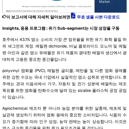
이 보고서에 대해 자세히 알아보려면
무료 샘플 사본 다운로드
Insights, 응용 프로그램 : 유기 Sub-segment는 시장 성장을 구동
호주에서 43.1% 염소 소비의 가장 큰 점유율을 위한 유기 화학 물질 하
위 세그먼트 계정. 에틸렌 dichloride, 비닐 클로라이드 모노머 및 에틸
렌 아민과 같은 염소 유래물은 유기 제품의 광대한 배열의 생산에서 광
대하게 고용된 중요한 중간물입니다.
polyvinyl 염화물 (PVC), 에틸렌 글리콜, 메탄올 및 다른 염화 용매를
위한 강한 수요는 국내 기업에서 실질적인 염소 섭취로 번역합니다. 호
주에는 관과 이음쇠에서 가구, 자동차 및 전기 성분에 배열하는 제조
목표를 위한 염화물 탄화수소에 달려 있는 sizable 플라스틱 공정 공업
이 있습니다.
Agrochemical 제조자 뿐 아니라 농업 분야를 위한 살충제, 제초제 및
살균제 생성하기 위하여 염화 용매의 중요한 소비자입니다. 식품의 수
요가 증가함에 따라 인구 성장, 농약 판매는 높이 상승합니다. 이것은
염소 근거한 중간물을 위한 증가 필요조건을 몰 것입니다.