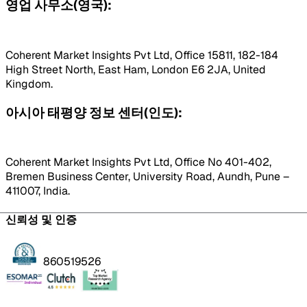
영업 사무소(영국):
Coherent Market Insights Pvt Ltd, Office 15811, 182-184
High Street North, East Ham, London E6 2JA, United
Kingdom.
아시아 태평양 정보 센터(인도):
Coherent Market Insights Pvt Ltd, Office No 401-402,
Bremen Business Center, University Road, Aundh, Pune –
411007, India.
신뢰성 및 인증
860519526