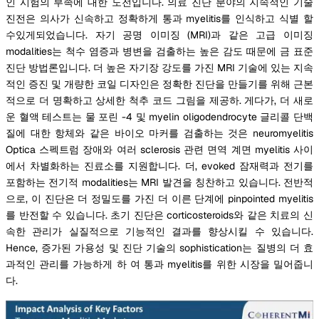
인 시험의 부족에 대한 도전입니다. 의료 진단 분야의 지속적인 기술
진전은 의사가 신속하고 정확하게 통과 myelitis를 인식하고 식별 할
수있게되었습니다. 자기 공명 이미징 (MRI)과 같은 고급 이미징
modalities는 척수 염증과 병변을 검출하는 높은 감도 때문에 금 표준
진단 방법론입니다. 더 높은 자기장 강도를 가진 MRI 기술에 있는 지속
적인 증진 및 개량한 코일 디자인은 정확한 진단을 만들기를 위해 근본
적으로 더 명확하고 상세한 척추 코드 그림을 제공하. 게다가, 더 새로
운 혈액 테스트는 물 포린 -4 및 myelin oligodendrocyte 글리콜 단백
질에 대한 항체와 같은 바이오 마커를 검출하는 것은 neuromyelitis
Optica 스펙트럼 장애와 여러 sclerosis 관련 면역 계면 myelitis 사이
에서 차별화하는 진료소를 지원합니다. 더, evoked 잠재력과 전기를
포함하는 전기적 modalities는 MRI 발견을 칭찬하고 있습니다. 전반적
으로, 이 진단은 더 정밀도를 가진 더 이른 단계에 pinpointed myelitis
를 반전할 수 있습니다. 초기 진단은 corticosteroids와 같은 치료의 신
속한 관리가 실질적으로 기능적인 결과를 향상시킬 수 있습니다.
Hence, 증가된 가용성 및 진단 기술의 sophistication는 질병의 더 효
과적인 관리를 가능하게 하 여 통과 myelitis를 위한 시장을 밀어줍니
다.