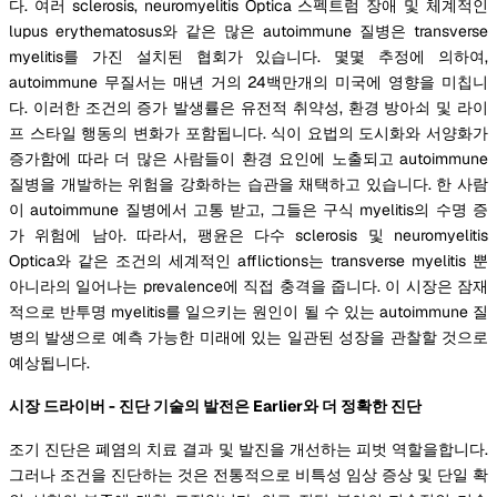
다. 여러 sclerosis, neuromyelitis Optica 스펙트럼 장애 및 체계적인
lupus erythematosus와 같은 많은 autoimmune 질병은 transverse
myelitis를 가진 설치된 협회가 있습니다. 몇몇 추정에 의하여,
autoimmune 무질서는 매년 거의 24백만개의 미국에 영향을 미칩니
다. 이러한 조건의 증가 발생률은 유전적 취약성, 환경 방아쇠 및 라이
프 스타일 행동의 변화가 포함됩니다. 식이 요법의 도시화와 서양화가
증가함에 따라 더 많은 사람들이 환경 요인에 노출되고 autoimmune
질병을 개발하는 위험을 강화하는 습관을 채택하고 있습니다. 한 사람
이 autoimmune 질병에서 고통 받고, 그들은 구식 myelitis의 수명 증
가 위험에 남아. 따라서, 팽윤은 다수 sclerosis 및 neuromyelitis
Optica와 같은 조건의 세계적인 afflictions는 transverse myelitis 뿐
아니라의 일어나는 prevalence에 직접 충격을 줍니다. 이 시장은 잠재
적으로 반투명 myelitis를 일으키는 원인이 될 수 있는 autoimmune 질
병의 발생으로 예측 가능한 미래에 있는 일관된 성장을 관찰할 것으로
예상됩니다.
시장 드라이버 - 진단 기술의 발전은 Earlier와 더 정확한 진단
조기 진단은 폐염의 치료 결과 및 발진을 개선하는 피벗 역할을합니다.
그러나 조건을 진단하는 것은 전통적으로 비특성 임상 증상 및 단일 확