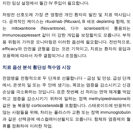
지만 임상 설정에서 월간 IV 주입이 필요합니다.
처방전 선호도에 가장 큰 영향은 개인 환자의 발진 및 치료 역사입니
다. 공격적인 케이스는 rituximab (Rituxan), B 세포 depleting 항체, 또
는 mitoxantrone (Novantrone), 다수 sclerosis에서 통용되는
immunosuppressant 같이 더 강한 개입을 보장할지도 모릅니다. 부작
용 위험의 가까운 모니터링은 이러한 옵션에 필요합니다. 전반적으로,
efficacy와 안전을 균형을 잡는 것은 기적이고, 치료는 환자의 응답과
포용력에 따라서 자주 결합되거나 조정됩니다.
치료 옵션 분석 횡단성 척수염 시장
전염병을 전형적으로 두 단계로 선물합니다 - 급성 및 만성. 급성 단계
에서, 온셋의 일 또는 주 안에 생기는, 목표는 염증을 감소시키고 신경
손상을 극소화하는 것입니다. 표준 첫번째 선 처리는 면역 체계를 억압
하고 염증을 감소시키기 위하여 일하는 정맥 methylprednisolone와
같은 높 복용량 corticosteroids를 포함합니다. 스테로이드에 반응하지
않는 사람들을 위해, 처리는 플라스마 교환 또는 정맥 immunoglobulin
과 같은 선택권에 에스컬레이션될지도 모릅니다. 항체와 염증제의 혈
류를 정화하여 이러한 작업.