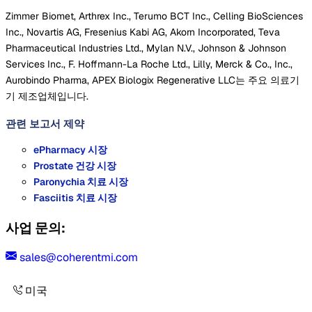
Zimmer Biomet, Arthrex Inc., Terumo BCT Inc., Celling BioSciences
Inc., Novartis AG, Fresenius Kabi AG, Akorn Incorporated, Teva
Pharmaceutical Industries Ltd., Mylan N.V., Johnson & Johnson
Services Inc., F. Hoffmann-La Roche Ltd., Lilly, Merck & Co., Inc.,
Aurobindo Pharma, APEX Biologix Regenerative LLC는 주요 의료기
기 제조업체입니다.
관련 보고서
제약
ePharmacy 시장
Prostate 건강 시장
Paronychia 치료 시장
Fasciitis 치료 시장
사업 문의:
sales@coherentmi.com
미국