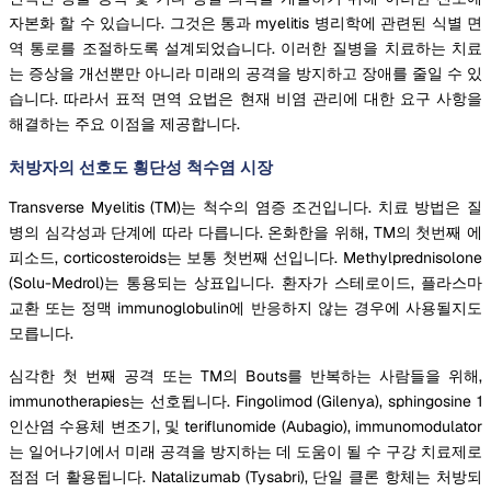
자본화 할 수 있습니다. 그것은 통과 myelitis 병리학에 관련된 식별 면
역 통로를 조절하도록 설계되었습니다. 이러한 질병을 치료하는 치료
는 증상을 개선뿐만 아니라 미래의 공격을 방지하고 장애를 줄일 수 있
습니다. 따라서 표적 면역 요법은 현재 비염 관리에 대한 요구 사항을
해결하는 주요 이점을 제공합니다.
처방자의 선호도 횡단성 척수염 시장
Transverse Myelitis (TM)는 척수의 염증 조건입니다. 치료 방법은 질
병의 심각성과 단계에 따라 다릅니다. 온화한을 위해, TM의 첫번째 에
피소드, corticosteroids는 보통 첫번째 선입니다. Methylprednisolone
(Solu-Medrol)는 통용되는 상표입니다. 환자가 스테로이드, 플라스마
교환 또는 정맥 immunoglobulin에 반응하지 않는 경우에 사용될지도
모릅니다.
심각한 첫 번째 공격 또는 TM의 Bouts를 반복하는 사람들을 위해,
immunotherapies는 선호됩니다. Fingolimod (Gilenya), sphingosine 1
인산염 수용체 변조기, 및 teriflunomide (Aubagio), immunomodulator
는 일어나기에서 미래 공격을 방지하는 데 도움이 될 수 구강 치료제로
점점 더 활용됩니다. Natalizumab (Tysabri), 단일 클론 항체는 처방되