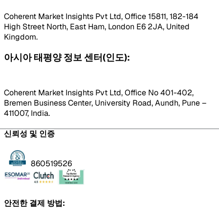
Coherent Market Insights Pvt Ltd, Office 15811, 182-184
High Street North, East Ham, London E6 2JA, United
Kingdom.
아시아 태평양 정보 센터(인도):
Coherent Market Insights Pvt Ltd, Office No 401-402,
Bremen Business Center, University Road, Aundh, Pune –
411007, India.
신뢰성 및 인증
860519526
안전한 결제 방법: