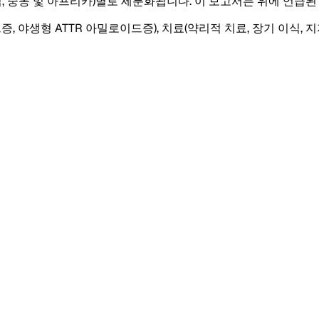
 유럽, 중동 및 아프리카)별로 세분화됩니다. 이 보고서는 위에 언급
 야생형 ATTR 아밀로이드증), 치료(약리적 치료, 장기 이식, 지지 