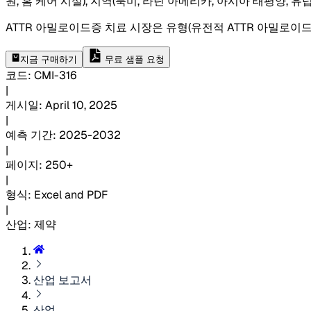
원, 홈 케어 시설), 지역(북미, 라틴 아메리카, 아시아 태평양,
ATTR 아밀로이드증 치료 시장은 유형(유전적 ATTR 아밀로이드증,
지금 구매하기
무료 샘플 요청
코드
:
CMI-
316
|
게시일
:
April 10, 2025
|
예측 기간
:
2025-2032
|
페이지
:
250+
|
형식
:
Excel and PDF
|
산업
:
제약
산업 보고서
산업