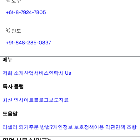
호주
+61-8-7924-7805
인도
+91-848-285-0837
메뉴
저희 소개
산업
서비스
연락처 Us
독자 클럽
최신 인사이트
블로그
보도자료
도움말
리셀러 되기
주문 방법?
개인정보 보호정책
이용 약관
면책 조항