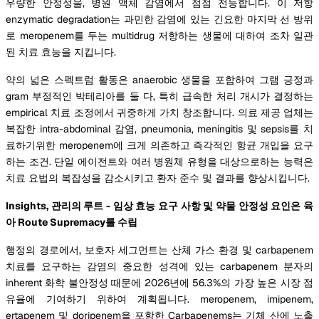
우량한 안정성을, 병원 액체 감염에서 점점 전등합니다. 이 저항
enzymatic degradation는 과민한 감염에 있는 긴요한 마지막 선 방위
로 meropenem를 두는 multidrug 저항하는 생물에 대하여 조차 일관
된 치료 효능을 지킵니다.
약의 넓은 스펙트럼 활동은 anaerobic 생물을 포함하여 그램 긍정과
gram 부정적인 박테리아를 둘 다, 특히 급속한 처리 개시가 결정하는
empirical 치료 조정에서 귀중하게 가치 창조합니다. 의료 제공 업체는
복잡한 intra-abdominal 감염, pneumonia, meningitis 및 sepsis를 치
료하기위한 meropenem에 크게 의존하고 즉각적인 항균 개입을 요구
하는 조건. 단일 에이전트와 여러 병원체 유형을 대상으로하는 능력은
치료 요법의 복잡성을 감소시키고 환자 준수 및 결과를 향상시킵니다.
Insights, 관리의 루트 - 임상 효능 요구 사항 및 약물 안정성 요인은 육
아 Route Supremacy를 수립
행정의 경로에서, 보호자 세그먼트는 산체 가스 환경 및 carbapenem
치료를 요구하는 감염의 중요한 성격에 있는 carbapenem 분자의
inherent 화학 불안정성 때문에 2026년에 56.3%의 가장 높은 시장 점
유율에 기여하기 위하여 계획됩니다. meropenem, imipenem,
ertapenem 및 doripenem을 포함한 Carbapenems는 기체 산에 노출