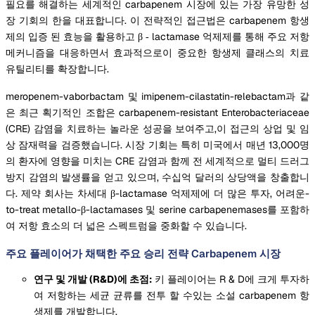
필요를 해결하는 세계적인 carbapenem 시장에 있는 가장 유망한 성
장 기회의 한을 대표합니다. 이 전략적인 접근법은 carbapenem 항생
제의 입증 된 효능을 활용하고 β ‐ lactamase 억제제를 통해 주요 저항
메커니즘을 대응하면서 효과적으로이 중요한 항생제 클래스의 치료
유틸리티를 확장합니다.
meropenem-vaborbactam 및 imipenem-cilastatin-relebactam과 같
은 최근 획기적인 조합은 carbapenem-resistant Enterobacteriaceae
(CRE) 감염을 치료하는 놀라운 성공을 보여주고,이 접근의 상업 및 임
상 잠재력을 검증했습니다. 시장 기회는 특히 미국에서 매년 13,000명
의 환자에 영향을 미치는 CRE 감염과 함께 전 세계적으로 멀티 드러그
방지 감염의 발생률을 얻고 있으며, 수십억 달러의 상당액을 창출합니
다. 제약 회사는 차세대 β-lactamase 억제제에 더 많은 투자, 어려운-
to-treat metallo-β-lactamases 및 serine carbapenemases를 포함하
여 저항 효소의 더 넓은 스펙트럼을 중화할 수 있습니다.
주요 플레이어가 채택한 주요 승리 전략 Carbapenem 시장
연구 및 개발 (R&D)에 초점:
키 플레이어는 R & D에 크게 투자하
여 저항하는 세균 균류를 전투 할 수있는 소설 carbapenem 항
생제를 개발합니다.