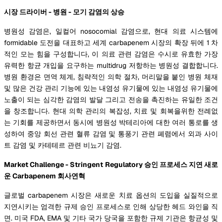
시장 드라이버 - 병원 - 모기 감염의 상승
병원성 감염은, 일컬어 nosocomial 감염으로, 현대 의료 시스템에
formidable 도전을 대표하고 세계 carbapenem 시장의 확장 뒤에 1 차
적인 모는 힘을 구성합니다, 이 의료 관련 감염은 수시로 유효한 가장
유력한 항균 개입을 요구하는 multidrug 저항하는 병원성 결합합니다.
병원 환경은 면역 체계, 침략적인 의학 절차, 머리말을 붙인 병원 체재
및 많은 건강 관리 기능에 있는 내염성 유기물에 있는 내염성 유기물에
노출이 되는 심각한 감염의 발달 그리고 전송을 촉진하는 유일한 조건
을 창조합니다. 현대 의학 관리의 복잡성, 치료 및 회복을위한 전례없
는 기회를 제공하면서 동시에 병원성 박테리아에 대한 여러 통로를 생
성하여 중앙 회선 관련 혈류 감염 및 통풍기 관련 폐렴에서 외과 사이
트 감염 및 카테테르 관련 비뇨기 감염.
Market Challenge - Stringent Regulatory 승인 프로세스 지연 새로
운 Carbapenem 회사연혁
글로벌 carbapenem 시장은 새로운 치료 옵션의 도입을 실질적으로
지연시키는 엄격한 규제 승인 프로세스로 인해 상당한 헤드 와인을 직
면. 미국 FDA, EMA 및 기타 국가 당국을 포함한 규제 기관은 항균성 및