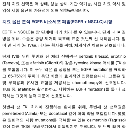
전체 치료 선택은 역 상태, 성능 상태, 기관 역기능, 사전 치료 역사 및
임상 시험 옵션의 가용성에 의해 영향을받습니다.
치료 옵션 분석 EGFR 비소세포 폐암(EGFR + NSCLC)시장
EGFR + NSCLC는 암 단계에 따라 처리 될 수 있습니다. 단계 I-IIIA 질
병을 위해, 수술은 종양 제거의 목표에 표준 첫번째 선 처리입니다. 암
이 먼 지역 (단 IV)로 퍼지는 환자를 위해, 체계적인 치료는 선호됩니다.
단계 IV를 위한 첫번째 선 처리 선택권은 gefitinib (Iressa), erlotinib
(Tarceva), 또는 afatinib (Gilotrif)와 같은 tyrosine kinase 억제물 (TKIs)
를 포함합니다. 이 구두 약은 암 성장을 모는 EGFR mutation를 표적하
고 65-75%의 주위에 응답 비율에 효과적인 입증했습니다. 그들은 몇
몇 부작용과 유사한 효험을 제공하는 chemotherapy에 선호됩니다.
TKIs 중, afatinib는 활성화하고 저항하는 EGFR mutations를 둘 다 표
적하는 그것의 능력 때문에 선호됩니다.
첫번째 선 TKI 처리에 진행하는 환자를 위해, 두번째 선 선택권은
pemetrexed (Alimta) 또는 docetaxel 같이 화학 약을 포함합니다. 몇몇
은 일반적인 저항 mutations를 극복할 수 있는 osimertinib (Tagrisso)
같이 다른 TKI에 엇바꾸기에서 이득일지도 모릅니다. 두 번째 라인 화