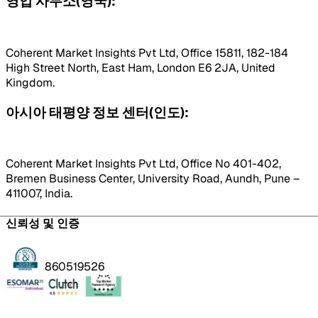
영업 사무소(영국):
Coherent Market Insights Pvt Ltd, Office 15811, 182-184
High Street North, East Ham, London E6 2JA, United
Kingdom.
아시아 태평양 정보 센터(인도):
Coherent Market Insights Pvt Ltd, Office No 401-402,
Bremen Business Center, University Road, Aundh, Pune –
411007, India.
신뢰성 및 인증
860519526