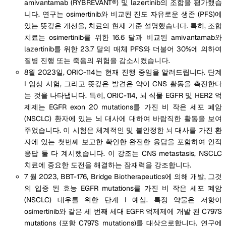
amivantamab (RYBREVANT®) 및 lazertinib의 조합을 평가했습
니다. 연구는 osimertinib와 비교된 진도 자유로운 생존 (PFS)에
있는 뜻깊은 개선을, 치료의 현재 기준 설명했습니다. 특히, 조합
치료는 osimertinib를 위한 16.6 달과 비교된 amivantamab와
lazertinib를 위한 23.7 달의 매체 PFS와 더불어 30%에 의하여
질병 진행 또는 죽음의 위험을 감소시켰습니다.
8월 2023일, ORIC-114는 현재 진행 중임을 알려드립니다. 단계
I 임상 시험, 그리고 뜻깊은 발견은 약이 CNS 활동을 촉진한다
는 것을 나타냅니다. 특히, ORIC-114, 뇌 식물 EGFR 및 HER2 억
제제는 EGFR exon 20 mutations를 가진 비 작은 세포 폐암
(NSCLC) 환자에 있는 뇌 대사에 대하여 바람직한 활동을 보여
주었습니다. 이 시험은 체계적인 및 불안정한 뇌 대사를 가진 환
자에 있는 첫번째 보고한 확인한 완전한 응답을 포함하여 인적
응답 둘 다 계시했습니다. 이 강조는 CNS metastasis, NSCLC
치료에 중요한 도전을 해결하는 잠재력을 강조합니다.
7 월 2023, BBT-176, Bridge Biotherapeutics에 의해 개발, 그것
의 입증 된 효능 EGFR mutations를 가진 비 작은 세포 폐암
(NSCLC) 대우를 위한 단계 I 예심. 특정 약물은 저항이
osimertinib와 같은 세 번째 세대 EGFR 억제제에 개발 된 C797S
mutations (포함 C797S mutations)를 대상으로합니다. 연구에