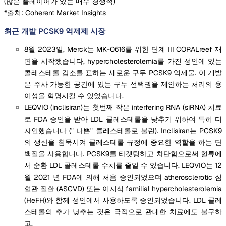
(
많은 플레이어가 있는 매우 경쟁적
)
*출처: Coherent Market Insights
최근 개발 PCSK9 억제제 시장
8월 2023일, Merck는 MK-0616를 위한 단계 III CORALreef 재
판을 시작했습니다, hypercholesterolemia를 가진 성인에 있는
콜레스테롤 감소를 표하는 새로운 구두 PCSK9 억제물. 이 개발
은 주사 가능한 공간에 있는 구두 선택권을 제안하는 처리의 용
이성을 혁명시킬 수 있었습니다.
LEQVIO (inclisiran)는 첫번째 작은 interfering RNA (siRNA) 치료
로 FDA 승인을 받아 LDL 콜레스테롤을 낮추기 위하여 특히 디
자인했습니다 (" 나쁜" 콜레스테롤로 불린). Inclisiran는 PCSK9
의 생산을 침묵시켜 콜레스테롤 규정에 중요한 역할을 하는 단
백질을 사용합니다. PCSK9를 타겟팅하고 차단함으로써 혈류에
서 순환 LDL 콜레스테롤 수치를 줄일 수 있습니다. LEQVIO는 12
월 2021 년 FDA에 의해 처음 승인되었으며 atherosclerotic 심
혈관 질환 (ASCVD) 또는 이지식 familial hypercholesterolemia
(HeFH)와 함께 성인에서 사용하도록 승인되었습니다. LDL 콜레
스테롤의 추가 낮추는 것은 극적으로 관대한 치료에도 불구하
고.