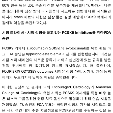
60% 만큼 높은 LDL 수준의 여분 낮추기를 제공합니다. 따라서, 나쁜
콜레스테롤이 심장 발작과 뇌졸중에 지도하는 방법에 대한 지식뿐만
아니라 statin 치료의 제한은 심장 혈관 질병 예방에 PCSK9 억제제의
잠재적 역할을 추진하고있다.
시장 드라이버 - 시장 성장을 몰고 있는 PCSK9 Inhibitors를 위한 FDA
승인
PCSK9 억제제 alirocumab와 2015년에 evolocumab를 위한 랜드 마
크 FDA 승인은 hypercholesterolemia의 관리를 변형했습니다. 이것은
지질 저하 대리인의 새로운 종류가 거의 2 십년간에 있는 규칙을 받은
것을 첫번째로 한 획기적인 진보를 표시했습니다. 더 중요하게,
FOURIER와 ODYSSEY outcomes 시험은 심장 마비, 치기 및 관상 동맥
제거의 두드러지게 낮춰진 비율을 증명했습니다.
이러한 긍정적 인 결과에 의해 Encouraged, Cardiology와 American
College of Cardiology의 유럽 사회는 PCSK9 억제제를 특정 매우 높
은 리스크 그룹을위한 권장 치료 옵션으로 통합하기 위해 연습 지침을
개정했습니다. 승인의 FDA 우표는 극적인 성장의 기간을 시작으로, 짧
은 시간 경간 내의 주류 치료성으로 PCSK9 금지를 수립하는 것을 돕