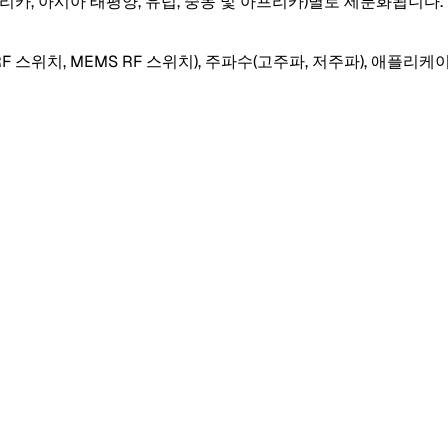
아메리카, 아시아 태평양, 유럽, 중동 및 아프리카)별로 세분화됩니다
 스위치, MEMS RF 스위치), 주파수(고주파, 저주파), 애플리케