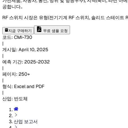
가전제품, 자동차, 통신, 방위 및 항공우주), 지역(북미, 라틴 
공합니다.
.
RF 스위치 시장은 유형(전기기계 RF 스위치, 솔리드 스테이트 RF
지금 구매하기
무료 샘플 요청
코드
:
CMI-
730
|
게시일
:
April 10, 2025
|
예측 기간
:
2025-2032
|
페이지
:
250+
|
형식
:
Excel and PDF
|
산업
:
반도체
산업 보고서