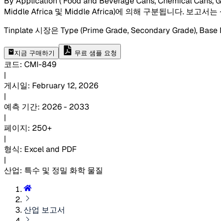
By Application ( Food and Beverage Cans, Chemical Cans, G
Middle Africa 및 Middle Africa)에 의해 구분됩니다. 보고
Tinplate 시장은 Type (Prime Grade, Secondary Grade), Base Me
지금 구매하기
무료 샘플 요청
코드
:
CMI-
849
|
게시일
:
February 12, 2026
|
예측 기간
:
2026 - 2033
|
페이지
:
250+
|
형식
:
Excel and PDF
|
산업
:
특수 및 정밀 화학 물질
산업 보고서