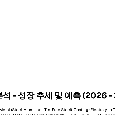
석 - 성장 추세 및 예측 (2026 - 
al (Steel, Aluminum, Tin-Free Steel), Coating (Electrolytic 