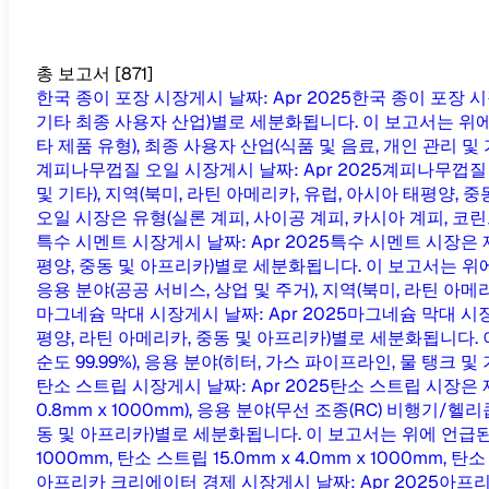
총 보고서
[
871
]
한국 종이 포장 시장
게시 날짜
:
Apr 2025
한국 종이 포장 시
기타 최종 사용자 산업)별로 세분화됩니다. 이 보고서는 위에 
타 제품 유형), 최종 사용자 산업(식품 및 음료, 개인 관리 및 
계피나무껍질 오일 시장
게시 날짜
:
Apr 2025
계피나무껍질 오
및 기타), 지역(북미, 라틴 아메리카, 유럽, 아시아 태평양,
오일 시장은 유형(실론 계피, 사이공 계피, 카시아 계피, 코린트제
특수 시멘트 시장
게시 날짜
:
Apr 2025
특수 시멘트 시장은 제
평양, 중동 및 아프리카)별로 세분화됩니다. 이 보고서는 위에
응용 분야(공공 서비스, 상업 및 주거), 지역(북미, 라틴 아메리카
마그네슘 막대 시장
게시 날짜
:
Apr 2025
마그네슘 막대 시장은 
평양, 라틴 아메리카, 중동 및 아프리카)별로 세분화됩니다. 
순도 99.99%), 응용 분야(히터, 가스 파이프라인, 물 탱크 및 기
탄소 스트립 시장
게시 날짜
:
Apr 2025
탄소 스트립 시장은 제품 
0.8mm x 1000mm), 응용 분야(무선 조종(RC) 비행기/
동 및 아프리카)별로 세분화됩니다. 이 보고서는 위에 언급된 
1000mm, 탄소 스트립 15.0mm x 4.0mm x 1000mm, 탄소 스
아프리카 크리에이터 경제 시장
게시 날짜
:
Apr 2025
아프리