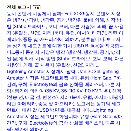
전체 보고서
[
79
]
동시 콘덴서 시장
게시 날짜
:
Feb 2026
동시 콘덴서 시장
은 냉각 (냉각한, 냉각된, 공기, 냉각된 물)에 의해, 시작 방
법 (Static 드라이브, 포니 모터, 다른 사람)에 의해, 끝 사용
자 (유틸성, 산업), 지리 (북미, 유럽, 아시아 태평양, 라틴 아
메리카, 중동 및 아프리카)에 의하여, 분류됩니다, 보고서
는 상기의 세그먼트에 대한 가치 (USD Billion)을 제공합니
다....
동시 콘덴서 시장은 냉각 (냉각한, 냉각된, 공기, 냉각
된 물)에 의해, 시작 방법 (Static 드라이브, 포니 모터, 다른
사람)에 의해, 끝 사용자 (유틸성, 산업), 지리 ...
Lightning Arrester 시장
게시 날짜
:
Jan 2026
Lightning
Arrester 시장은 세그먼트화됩니다. 유형 (Horn Gap, 막대
간격, 구체, Electrolyte의 금속 산화물 배리스터, 다른 사
람), 평가에 의하여 (35 KV, 35-110 KV, 110 KV의 위), 신청
(전송 선, 배급 선, 변전소), 지리 (북미, 유럽, 아시아 태평양,
라틴 아메리카, 중동 및 아프리카), 보고서는 상기의 세그
먼트에 대한 값 (USD 백만)을 제공합니다....
Lightning
Arrester 시장은 세그먼트화됩니다. 유형 (Horn Gap, 막대
간격, 구체, Electrolyte의 금속 산화물 배리스터, 다른 사
람), 평가에 의하여 ...