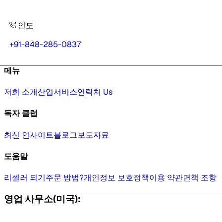
인도
+91-848-285-0837
메뉴
저희 소개
산업
서비스
연락처 Us
독자 클럽
최신 인사이트
블로그
보도자료
도움말
리셀러 되기
주문 방법?
개인정보 보호정책
이용 약관
면책 조항
영업 사무소(미국):