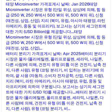
태양 Microinverter 가격표
게시 날짜
:
Jan 2026
태양
Microinverter 시장은 유형 (단일 위상, 삼상)에 의해, 힘 등
급 (250 W, 250 W에서 500 W의 위, 500 W의 위), 신청
(재전성, 상업, 산업), 지리 (북미, 유럽, 아시아 태평양, 라틴
아메리카, 중동 및 아프리카), 보고서는 상기의 세그먼트에
대한 가치 (USD Billion)을 제공합니다....
태양
Microinverter 시장은 유형 (단일 위상, 삼상)에 의해, 힘 등
급 (250 W, 250 W에서 500 W의 위, 500 W의 위), 신청
(재전성, 상업, 산업),...
배터리 분리기 가격표
게시 날짜
:
Apr 2025
배터리 분리기
시장은 물자 (폴리에틸렌, 폴리프로필렌, 세라믹, 나일론,
다른 사람)에 의해, 건전지 유형 (리튬 이온 건전지, 납축 전
지, 다른 사람), 유형 (코팅 분리기, 비 입히는 분리기)에 의
하여, 끝 사용 (자동차, 소비자 전자공학, 산업, 다른 사람),
지리 (북미, 라틴 아메리카, 아시아 태평양, 유럽, 중동 및
아프리카)에 의하여 구분됩니다. 보고서는 상기의 세그먼
트에 대한 가치 (USD 억)를 제공합니다....
배터리 분리기 시
장은 물자 (폴리에틸렌, 폴리프로필렌, 세라믹, 나일론, 다
른 사람)에 의해, 건전지 유형 (리튬 이온 건전지, 납축 전
지, 다른 사람), 유형 (코팅 분리기, 비...