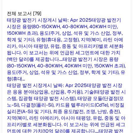
전체 보고서
[
79
]
태양광 발전기 시장
게시 날짜
:
Apr 2025
태양광 발전기
시장은 용량(80-150KWH, 40-80KWH, 40KWH 미만,
150KWH 초과), 용도(주거, 상업, 석유 및 가스 산업, 정부,
학계 및 기타), 유형(휴대용, 고정형), 지역(북미, 라틴 아메
리카, 아시아 태평양, 유럽, 중동 및 아프리카)별로 세분화
됩니다. 이 보고서는 위에 언급된 세그먼트에 대한 가치
(백만 달러)를 제공합니다....
태양광 발전기 시장은 용량
(80-150KWH, 40-80KWH, 40KWH 미만, 150KWH 초과),
용도(주거, 상업, 석유 및 가스 산업, 정부, 학계 및 기타), 유
형(휴대...
태양광 발전 시장
게시 날짜
:
Apr 2025
태양광 발전 시장
은 응용 분야(상업용, 산업용, 주거용), 기술(태양광 발전 시
스템, 집광형 태양광 발전 시스템), 태양광 모듈(단결정(모
노-Si), 다결정(폴리-Si), 카드뮴 텔루라이드(CdTe), 비정질
실리콘(A-Si) 및 기타), 최종 용도(발전, 조명, 난방, 충전),
지역(북미, 라틴 아메리카, 아시아 태평양, 유럽, 중동 및 아
프리카)별로 세분화됩니다. 이 보고서는 위에 언급된 세그
먼트에 대한 가치(10억 달러)를 제공합니다....
태양광 발전