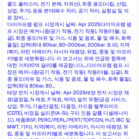
콜드 플라스마, 전기 분해, 자외선), 최종 용도(시립, 산업,
상업, 주거), 응용 분야(폐수 처리, 공기 처리, 실험실 및 의
료 장비, ...
다이어프램 펌프 시장
게시 날짜
:
Apr 2025
다이어프램 펌
프 시장은 메커니즘(공기 작동, 전기 작동), 작동(더블, 싱
글), 최종 용도(석유 및 가스, 식품 및 음료, 물 및 폐수, 화학
물질), 압력(최대 80bar, 80~200bar, 200bar 초과), 지역
(북미, 라틴 아메리카, 아시아 태평양, 유럽, 중동 및 아프리
카)별로 세분화됩니다. 이 보고서는 위에 언급된 항목에
대한 가치(10억 달러)를 제공합니다....
다이어프램 펌프 시
장은 메커니즘(공기 작동, 전기 작동), 작동(더블, 싱글), 최
종 용도(석유 및 가스, 식품 및 음료, 물 및 폐수, 화학 물질),
압력(최대 80bar, 80...
태양 전지 시장
게시 날짜
:
Apr 2025
태양 전지 시장은 재
료(결정질, N 재료, P 재료, 박막), 설치 유형(공공 서비스,
상업, 주거), 기술(단결정, 다결정, 카드뮴 텔루라이드
(CDTE), 비정질 실리콘(A-Si), 구리 인듐 갈륨 디셀레나이
드), 제품(BSF, PERC/PERL/PERT/TOPCON, HJT, IBC 및
MWT, 기타), 지역(북미, 라틴 아메리카, 아시아 태평양, 유
럽, 중동 및 아프리카)별로 세분화됩니다. 이 보고서는 위