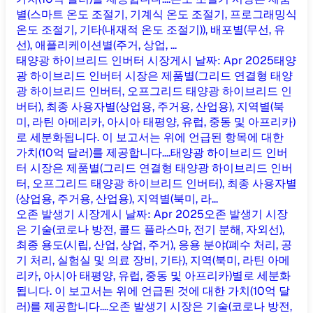
별(스마트 온도 조절기, 기계식 온도 조절기, 프로그래밍식
온도 조절기, 기타(내재적 온도 조절기)), 배포별(무선, 유
선), 애플리케이션별(주거, 상업, ...
태양광 하이브리드 인버터 시장
게시 날짜
:
Apr 2025
태양
광 하이브리드 인버터 시장은 제품별(그리드 연결형 태양
광 하이브리드 인버터, 오프그리드 태양광 하이브리드 인
버터), 최종 사용자별(상업용, 주거용, 산업용), 지역별(북
미, 라틴 아메리카, 아시아 태평양, 유럽, 중동 및 아프리카)
로 세분화됩니다. 이 보고서는 위에 언급된 항목에 대한
가치(10억 달러)를 제공합니다....
태양광 하이브리드 인버
터 시장은 제품별(그리드 연결형 태양광 하이브리드 인버
터, 오프그리드 태양광 하이브리드 인버터), 최종 사용자별
(상업용, 주거용, 산업용), 지역별(북미, 라...
오존 발생기 시장
게시 날짜
:
Apr 2025
오존 발생기 시장
은 기술(코로나 방전, 콜드 플라스마, 전기 분해, 자외선),
최종 용도(시립, 산업, 상업, 주거), 응용 분야(폐수 처리, 공
기 처리, 실험실 및 의료 장비, 기타), 지역(북미, 라틴 아메
리카, 아시아 태평양, 유럽, 중동 및 아프리카)별로 세분화
됩니다. 이 보고서는 위에 언급된 것에 대한 가치(10억 달
러)를 제공합니다....
오존 발생기 시장은 기술(코로나 방전,