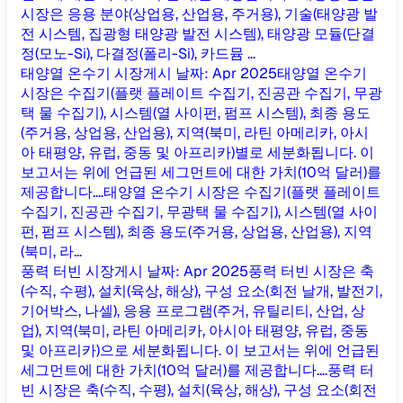
시장은 응용 분야(상업용, 산업용, 주거용), 기술(태양광 발
전 시스템, 집광형 태양광 발전 시스템), 태양광 모듈(단결
정(모노-Si), 다결정(폴리-Si), 카드뮴 ...
태양열 온수기 시장
게시 날짜
:
Apr 2025
태양열 온수기
시장은 수집기(플랫 플레이트 수집기, 진공관 수집기, 무광
택 물 수집기), 시스템(열 사이펀, 펌프 시스템), 최종 용도
(주거용, 상업용, 산업용), 지역(북미, 라틴 아메리카, 아시
아 태평양, 유럽, 중동 및 아프리카)별로 세분화됩니다. 이
보고서는 위에 언급된 세그먼트에 대한 가치(10억 달러)를
제공합니다....
태양열 온수기 시장은 수집기(플랫 플레이트
수집기, 진공관 수집기, 무광택 물 수집기), 시스템(열 사이
펀, 펌프 시스템), 최종 용도(주거용, 상업용, 산업용), 지역
(북미, 라...
풍력 터빈 시장
게시 날짜
:
Apr 2025
풍력 터빈 시장은 축
(수직, 수평), 설치(육상, 해상), 구성 요소(회전 날개, 발전기,
기어박스, 나셀), 응용 프로그램(주거, 유틸리티, 산업, 상
업), 지역(북미, 라틴 아메리카, 아시아 태평양, 유럽, 중동
및 아프리카)으로 세분화됩니다. 이 보고서는 위에 언급된
세그먼트에 대한 가치(10억 달러)를 제공합니다....
풍력 터
빈 시장은 축(수직, 수평), 설치(육상, 해상), 구성 요소(회전