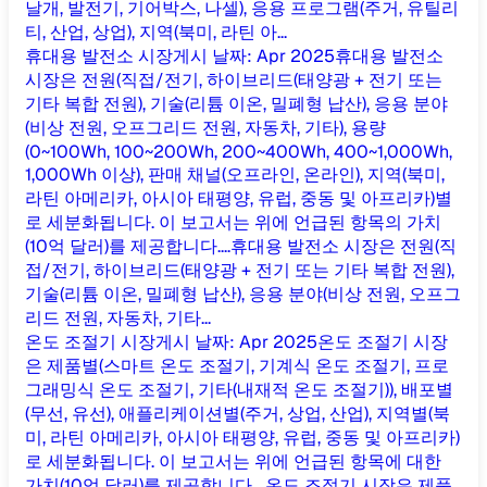
날개, 발전기, 기어박스, 나셀), 응용 프로그램(주거, 유틸리
티, 산업, 상업), 지역(북미, 라틴 아...
휴대용 발전소 시장
게시 날짜
:
Apr 2025
휴대용 발전소
시장은 전원(직접/전기, 하이브리드(태양광 + 전기 또는
기타 복합 전원), 기술(리튬 이온, 밀폐형 납산), 응용 분야
(비상 전원, 오프그리드 전원, 자동차, 기타), 용량
(0~100Wh, 100~200Wh, 200~400Wh, 400~1,000Wh,
1,000Wh 이상), 판매 채널(오프라인, 온라인), 지역(북미,
라틴 아메리카, 아시아 태평양, 유럽, 중동 및 아프리카)별
로 세분화됩니다. 이 보고서는 위에 언급된 항목의 가치
(10억 달러)를 제공합니다....
휴대용 발전소 시장은 전원(직
접/전기, 하이브리드(태양광 + 전기 또는 기타 복합 전원),
기술(리튬 이온, 밀폐형 납산), 응용 분야(비상 전원, 오프그
리드 전원, 자동차, 기타...
온도 조절기 시장
게시 날짜
:
Apr 2025
온도 조절기 시장
은 제품별(스마트 온도 조절기, 기계식 온도 조절기, 프로
그래밍식 온도 조절기, 기타(내재적 온도 조절기)), 배포별
(무선, 유선), 애플리케이션별(주거, 상업, 산업), 지역별(북
미, 라틴 아메리카, 아시아 태평양, 유럽, 중동 및 아프리카)
로 세분화됩니다. 이 보고서는 위에 언급된 항목에 대한
가치(10억 달러)를 제공합니다....
온도 조절기 시장은 제품