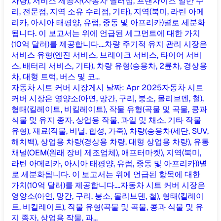
차량), 서비스 제공자(자동차 딜러십, 프랜차이즈 일반 수
리, 전문점, 지역 소유 수리점, 기타), 지역(북미, 라틴 아메
리카, 아시아 태평양, 유럽, 중동 및 아프리카)별로 세분화
됩니다. 이 보고서는 위에 언급된 세그먼트에 대한 가치
(10억 달러)를 제공합니다....
차량 주기적 유지 관리 시장은
서비스 유형(엔진 서비스, 브레이크 서비스, 타이어 서비
스, 배터리 서비스, 기타), 차량 유형(승용차, 2륜차, 경상용
차, 대형 트럭, 버스 및 코...
자동차 시트 커버 시장
게시 날짜
:
Apr 2025
자동차 시트
커버 시장은 영양소(아연, 망간, 구리, 붕소, 몰리브덴, 철),
형태(킬레이트, 비킬레이트), 작물 유형(곡물 및 곡물, 콩과
식물 및 유지 종자, 상업용 작물, 과일 및 채소, 기타 작물
유형), 재료(직물, 비닐, 합성, 가죽), 차량(승용차(세단, SUV,
해치백), 상업용 차량(경상용 차량, 대형 상업용 차량), 유통
채널(OEM(원래 장비 제조업체), 애프터마켓), 지역(북미,
라틴 아메리카, 아시아 태평양, 유럽, 중동 및 아프리카))별
로 세분화됩니다. 이 보고서는 위에 언급된 항목에 대한
가치(10억 달러)를 제공합니다....
자동차 시트 커버 시장은
영양소(아연, 망간, 구리, 붕소, 몰리브덴, 철), 형태(킬레이
트, 비킬레이트), 작물 유형(곡물 및 곡물, 콩과 식물 및 유
지 종자, 상업용 작물, 과...