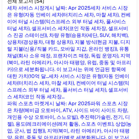
전체 보고서
[
54
]
세차 서비스 시장
게시 날짜
:
Apr 2025
세차 서비스 시장
은 유형(자동 인베이 세차(터치리스 세차, 마찰 세차), 컨베
이어 터널 시스템(익스프레스 외부 터널 세차, 풀서비스
터널 세차), 셀프서비스 세차(코인 작동 세차장, 셀프서비
스 진공 스테이션)), 차량 유형(승용차(세단, SUV, 해치백),
상용차(경상용차, 대형 상용차), 지불 방식(현금 지불, 디지
털 지불(신용/직불 카드, 모바일 지갑, 온라인 뱅킹)), 유통
채널(회사 소유 매장, 프랜차이즈 매장, 독립 운영자), 지역
(북미, 라틴 아메리카, 아시아 태평양, 유럽, 중동 및 아프리
카)으로 세분화됩니다. 이 보고서는 위에 언급된 항목에
대한 가치(10억 달...
세차 서비스 시장은 유형(자동 인베이
세차(터치리스 세차, 마찰 세차), 컨베이어 터널 시스템(익
스프레스 외부 터널 세차, 풀서비스 터널 세차), 셀프서비
스 세차(코인 작동 세차장...
파워 스포츠 마켓
게시 날짜
:
Apr 2025
파워 스포츠 시장
은 차량(헤비급 오토바이, ATV, 사이드 바이 사이드 차량,
개인용 수상 오토바이, 스노모빌), 추진력(가솔린, 전기, 디
젤), 용도(레크리에이션(레저 활동, 스포츠 이벤트), 상업(농
업, 군사, 법 집행)), 지역(북미, 라틴 아메리카, 아시아 태평
양, 유럽, 중동 및 아프리카)별로 세분화됩니다. 이 보고서