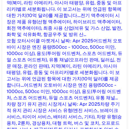
역(북미, 라틴 아메리카, 아시아 태평양, 유럽, 중동 및 아프
리카)별로 세분화됩니다. 이 보고서는 위에 언급된 항목에
대한 가치(10억 달러)를 제공합니다....
전기 액추에이터 시
장은 제품 유형(선형 액추에이터, 하이브리드 액추에이터,
회전 액추에이터), 최종 사용 산업(석유 및 가스 산업, 발전,
화학 및 석유화학, 항공우주 및 방위 산...
모험 모터사이클 마켓
게시 날짜
:
Apr 2025
어드벤처 오토
바이 시장은 엔진 용량(500cc - 1000cc, 500cc 미만,
1000cc 이상), 용도(투어링 어드벤처, 스포츠 어드벤처, 듀
얼 스포츠 어드벤처), 유통 채널(오프라인 판매, 딜러십, 전
문 매장, 온라인 판매), 지역(북미, 라틴 아메리카, 아시아
태평양, 유럽, 중동 및 아프리카)별로 세분화됩니다. 이 보
고서는 위에 언급된 항목에 대한 가치(10억 달러)를 제공
합니다....
어드벤처 오토바이 시장은 엔진 용량(500cc -
1000cc, 500cc 미만, 1000cc 이상), 용도(투어링 어드벤
처, 스포츠 어드벤처, 듀얼 스포츠 어드벤처), 유통 채널...
차량 정기 유지 관리 시장
게시 날짜
:
Apr 2025
차량 주기
적 유지 관리 시장은 서비스 유형(엔진 서비스, 브레이크
서비스, 타이어 서비스, 배터리 서비스, 기타), 차량 유형(승
용차, 2륜차, 경상용차, 대형 트럭, 버스 및 코치, 오프로드