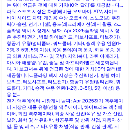
는 위에 언급된 것에 대한 가치(10억 달러)를 제공합니다....
파워 스포츠 시장은 차량(헤비급 오토바이, ATV, 사이드
바이 사이드 차량, 개인용 수상 오토바이, 스노모빌), 추진
력(가솔린, 전기, 디젤), 용도(레크리에이션(레저 활동, 스...
플라잉 택시 시장
게시 날짜
:
Apr 2025
플라잉 택시 시장
은 추진력(전기, 병렬 하이브리드, 터보샤프트, 터보전기),
항공기 유형(멀티콥터, 쿼드콥터, 기타), 승객 수용 인원(1-
2명, 3-5명, 5명 이상), 응용 분야(여객 운송, 화물 운송, 응
급 의료 서비스, 군사 및 국방), 지역(북미, 라틴 아메리카,
아시아 태평양, 유럽, 중동 및 아프리카)별로 세분화됩니
다. 이 보고서는 위에 언급된 것에 대한 가치(10억 달러)를
제공합니다....
플라잉 택시 시장은 추진력(전기, 병렬 하이
브리드, 터보샤프트, 터보전기), 항공기 유형(멀티콥터, 쿼
드콥터, 기타), 승객 수용 인원(1-2명, 3-5명, 5명 이상), 응
용 분...
전기 액추에이터 시장
게시 날짜
:
Apr 2025
전기 액추에이
터 시장은 제품 유형(선형 액추에이터, 하이브리드 액추에
이터, 회전 액추에이터), 최종 사용 산업(석유 및 가스 산업,
발전, 화학 및 석유화학, 항공우주 및 방위 산업, 자동차 산
업, 물 및 폐수, 기타), 유통 채널(직접 판매, 간접 판매), 지