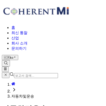
홈
최신 통찰
산업
회사 소개
문의하기
🇰🇷
ko
자동차및운송