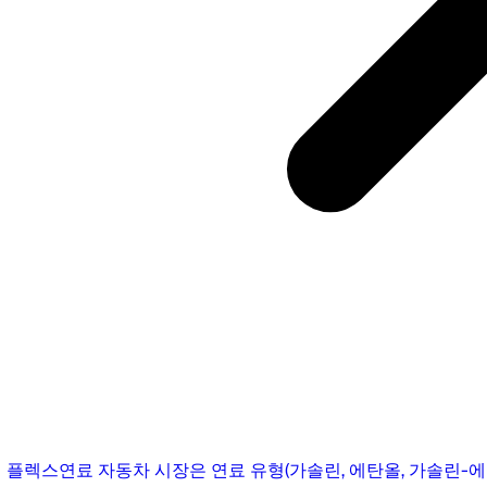
 플렉스연료 자동차 시장은 연료 유형(가솔린, 에탄올, 가솔린-에탄