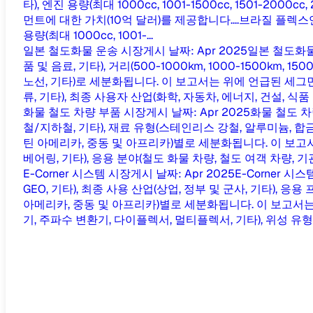
타), 엔진 용량(최대 1000cc, 1001-1500cc, 1501
먼트에 대한 가치(10억 달러)를 제공합니다....
브라질 플렉스연
용량(최대 1000cc, 1001-...
일본 철도화물 운송 시장
게시 날짜
:
Apr 2025
일본 철도화물 
품 및 음료, 기타), 거리(500-1000km, 1000-1500km, 
노선, 기타)로 세분화됩니다. 이 보고서는 위에 언급된 세그먼트
류, 기타), 최종 사용자 산업(화학, 자동차, 에너지, 건설, 식품 및 
화물 철도 차량 부품 시장
게시 날짜
:
Apr 2025
화물 철도 차
철/지하철, 기타), 재료 유형(스테인리스 강철, 알루미늄, 합금 
틴 아메리카, 중동 및 아프리카)별로 세분화됩니다. 이 보고서
베어링, 기타), 응용 분야(철도 화물 차량, 철도 여객 차량, 기관
E-Corner 시스템 시장
게시 날짜
:
Apr 2025
E-Corner 시
GEO, 기타), 최종 사용 산업(상업, 정부 및 군사, 기타), 응
아메리카, 중동 및 아프리카)별로 세분화됩니다. 이 보고서는 
기, 주파수 변환기, 다이플렉서, 멀티플렉서, 기타), 위성 유형(LEO,