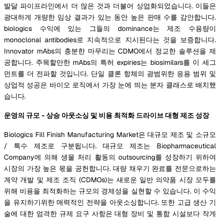
발달 파이프라인에서 더 많은 것과 더불어 상업화되었습니다. 이들은
광대하게 개량한 임상 결과가 있는 동안 높은 판매 수를 감안합니다.
biologics 수익에 있는 그들의 dominance는 제조 수용량이
monoclonal antibodies로 지속적으로 지시된다는 것을 보증합니다.
Innovator mAbs의 충분한 마무리는 CDMO에서 정교한 솔루션을 제
공합니다. 주목할만한 mAbs의 특허 expiries는 biosimilars를 이 세그
먼트를 더 전파할 것입니다. 단일 클론 항체의 광범위한 응용 범위 및
상업적 성공은 바이오 로직에서 가장 눈에 띄는 분자 클래스로 배치했
습니다.
운영의 규모
- 상승 아웃소싱 및 비용 최적화 드라이브 대형 제조 성장
Biologics Fill Finish Manufacturing Market은 대규모 제조 및 소규모
/ 특수 제조로 구분됩니다. 대규모 제조는 Biopharmaceutical
Company에 의해 생물 처리 활동의 outsourcing를 성장하기 위하여
시장의 가장 높은 몫을 공헌합니다. 대량 채우기 완료를 전문으로하는
계약 개발 및 제조 조직 (CDMOs)는 새로운 일반 의약품 시장 모두를
위해 비용을 최적화하는 규모의 경제성을 실현할 수 있습니다. 이 수익
을 유지하기위한 매력적인 전략을 아웃소싱합니다. 또한 고급 생산 기
술에 대한 엄격한 규제 요구 사항은 대형 장비 및 통합 시설보다 작게