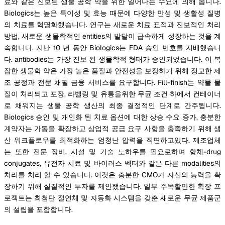
료와 같은 진보된 생물 공학 약을 위한 일어나는 수요에 의해 몹니다.
Biologics는 높은 특이성 및 효능 때문에 다양한 만성 및 생활성 질병
의 치료를 혁명화했습니다. 연구는 새로운 치료 표적과 진보적인 처리
방법, 새로운 생물학적인 entities의 발달이 급속하게 성장하는 것을 계
속합니다. 지난 10 년 동안 Biologics는 FDA 승인 번호를 지배했습니
다. antibodies는 가장 진보 된 생물학적 형태가 승인되었습니다. 이 복
잡한 생물학 약은 가장 높은 품질과 안전성을 보장하기 위해 정교한 제
조 공정과 전문 채필 금융 서비스를 요구합니다. Fill-finish는 약물 물
질이 처리되고 포장, 라벨링 및 유통을위한 무균 조건 하에서 컨테이너
로 채워지는 생물 공학 생산의 최종 결정적인 단계로 간주됩니다.
Biologics 승인 및 개인화 된 치료 옵션에 대한 상승 수요 증가, 충분한
계약자는 가동을 확장하고 상업적 공급 요구 사항을 충족하기 위해 생
산 워크플로우를 최적화하는 엄청난 압력을 직면하고있다. 제조업체
는 또한 전문 장비, 시설 및 기술 노하우를 필요로하며 항체-drug
conjugates, 유전자 치료 및 바이러스 벡터와 같은 다른 modalities의
처리를 처리 할 수 있습니다. 이것은 충분한 CMO가 자신의 능력을 확
장하기 위해 실질적인 투자를 제안했습니다. 일부 주목할만한 확장 프
로젝트는 최첨단 절연체 및 자동화 시스템을 갖춘 새로운 무균 제품군
의 설립을 포함합니다.