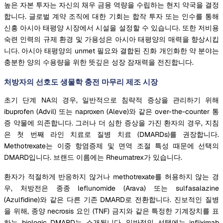
높은 자본 투자는 자신의 채우 금융 역량을 수립하는 현지 약국을 결정
합니다. 글로벌 계약 조직에 대한 기회는 합작 투자 또는 인수를 통해
신흥 아시아 태평양 시장에서 시설을 설정할 수 있습니다. 또한 저비용
숙련 인력의 규제 환경 및 가용성은 아시아 태평양의 매력을 향상시킵
니다. 아시아 태평양의 unmet 필요와 결합된 진화 개인화한 약 분야는
충분한 양의 수용량을 위한 뜻깊은 성장 잠재력을 전진합니다.
처방자의 선호도 생물학 충전 마무리 제조 시장
초기 단계 NA의 경우, 일반적으로 침략적 증상을 관리하기 위해
ibuprofen (Advil) 또는 naproxen (Aleve)와 같은 over-the-counter 통
증 약물에 의존합니다. 그러나 더 심한 증상을 가진 환자의 경우, 지침
은 첫 번째 라인 치료로 질병 치료 (DMARDs)를 권장합니다.
Methotrexate는 이중 항염증제 및 면역 조절 특성 때문에 선택의
DMARD입니다. 브랜드 이름에는 Rheumatrex가 있습니다.
환자가 적절하게 반응하지 않거나 methotrexate를 허용하지 않는 경
우, 처방전은 종종 leflunomide (Arava) 또는 sulfasalazine
(Azulfidine)와 같은 다른 기존 DMARD로 전환합니다. 진보적인 질병
을 위해, 종양 necrosis 요인 (TNF) 금지와 같은 특정한 기계장치를 표
하는 biologic DMARD는 소개됩니다. 일반적인 선택에는 infliximab