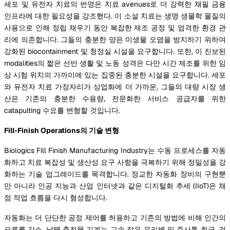
세포 및 유전자 치료의 번영은 치료 avenues로 더 강력한 채필 금융
인프라에 대한 필요성을 강조했다. 이 소설 치료는 생명 생물학 물질의
사용으로 인해 정립 채우기 동안 복잡한 제조 공정 및 엄격한 환경 관
리에 의존합니다. 그들의 충분한 양은 미생물 오염을 방지하기 위하여
강화된 biocontainment 및 청정실 시설을 요구합니다. 또한, 이 진보된
modalities의 짧은 선반 생활 및 노동 성격은 다만 시간 제조를 위한 임
상 시험 위치의 가까이에 있는 집중된 충분한 시설을 요구합니다. 세포
와 유전자 치료 가장자리가 상업화에 더 가까운, 그들의 대량 시장 생
산은 기존의 충분한 수용량, 전문화한 서비스 공급자를 위한
catapulting 수요를 변형할 것입니다.
Fill-Finish Operations의 기술 변형
Biologics Fill Finish Manufacturing Industry는 수동 프로세스를 자동
화하고 치료 복잡성 및 생산성 요구 사항을 극복하기 위해 정밀성을 강
화하는 기술 업그레이드를 목격합니다. 정교한 자동화 장비의 구현뿐
만 아니라 인공 지능과 산업 인터넷과 같은 디지털화 추세 (IIoT)은 채
점 작업 흐름을 다시 형성합니다.
자동화는 더 단단한 공정 제어를 허용하고 기존의 방법에 비해 인간의
오류를 감소. 납땜 충전물 기계는 고속 작은 유리병 및 주사통 취급, 검