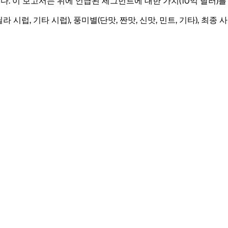
다. 이 보고서는 위에 언급된 세그먼트에 대한 가치(10억 달러)를
시럽, 기타 시럽), 풍미별(단맛, 짠맛, ​​신맛, 민트, 기타), 최종