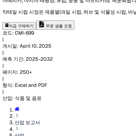
아메리카, 아시아 태평양, 유럽, 중동 및 아프리카)로 세분화됩니
칵테일 시럽 시장은 제품별(과일 시럽, 허브 및 식물성 시럽, 바닐라 
지금 구매하기
무료 샘플 요청
코드
:
CMI-
699
|
게시일
:
April 10, 2025
|
예측 기간
:
2025-2032
|
페이지
:
250+
|
형식
:
Excel and PDF
|
산업
:
식품 및 음료
산업 보고서
산업