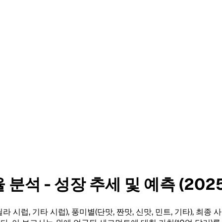
석 - 성장 추세 및 예측 (2025
럽, 기타 시럽), 풍미별(단맛, 짠맛, ​​신맛, 민트, 기타), 최종 